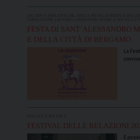
,
,
ARCHIVI E BIBLIOTECHE
ARTE E MUSEI
BAMBINI E RAGAZ
,
,
,
,
FORMAZIONE
GIOVANI
LABORATORI
MUSICA
SOCIALE E 
FESTA DI SANT’ALESSANDRO M
E DELLA CITTÀ DI BERGAMO
La Fest
convive
SOCIALE E POLITICA
FESTIVAL DELLE RELAZIONI 20
È possi