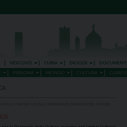
VESCOVO
CURIA
DIOCESI
DOCUMENT
E
PERSONA
MONDO
CULTURA
CLERO 
CA
,
,
,
,
,
TEATRO
COMUNICAZIONE
CONFERENZE
FORMAZIONE
GIOVANI
026