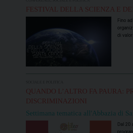
,
CONFERENZE
SOCIALE E POLITICA
FESTIVAL DELLA SCIENZA E D
Fino ad
organiz
di valo
SOCIALE E POLITICA
QUANDO L’ALTRO FA PAURA: PR
DISCRIMINAZIONI
Settimana tematica all'Abbazia di S
Dal 20 
program