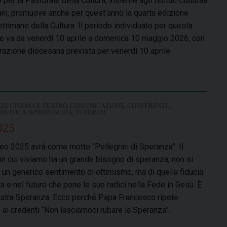
o per la Pastorale della Cultura, insieme agli Istituti Culturali
ni, promuove anche per quest’anno la quarta edizione
ettimane della Cultura. Il periodo individuato per questa
e va da venerdì 10 aprile a domenica 10 maggio 2026, con
urazione diocesana prevista per venerdì 10 aprile.
,
,
,
,
ZI
CINEMA E TEATRO
COMUNICAZIONE
CONFERENZE
,
,
POLITICA
SPIRITUALITÀ
TUTORIAL
025
ileo 2025 avrà come motto “Pellegrini di Speranza”. Il
n cui viviamo ha un grande bisogno di speranza, non si
di un generico sentimento di ottimismo, ma di quella fiducia
ita e nel futuro che pone le sue radici nella Fede in Gesù. È
nostra Speranza. Ecco perché Papa Francesco ripete
ai credenti “Non lasciamoci rubare la Speranza”.