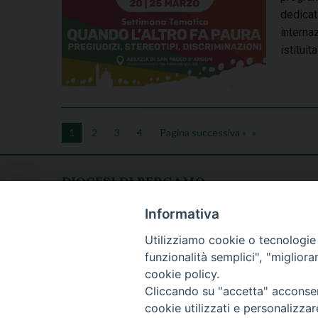
dedicat
interna
istitui
1
2
3
4
Pagina successiva »
DIOCESI DI BERGAMO
CURIA DIOCESANA
Apertura al pubblico
Informativa
Piazza Duomo 5
lunedì - venerdì
Utilizziamo cookie o tecnologie s
24129 Bergamo
h. 08.30 - 12.30
funzionalità semplici", "miglior
tel. 035/278.111
cookie policy.
fax: 035/278.250
Cliccando su "accetta" acconsent
cookie utilizzati e personalizza