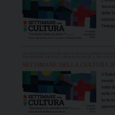
L’Uffici
diocesa
delle S
edizion
l’inaug
,
,
ARCHIVI E BIBLIOTECHE
ARTE E MUSEI
BAMBINI E RAGAZ
,
,
,
,
FORMAZIONE
GIOVANI
LABORATORI
MUSICA
SOCIALE E 
SETTIMANE DELLA CULTURA 2
Il Giub
mondo i
tratta 
nella v
lui la 
spesso 