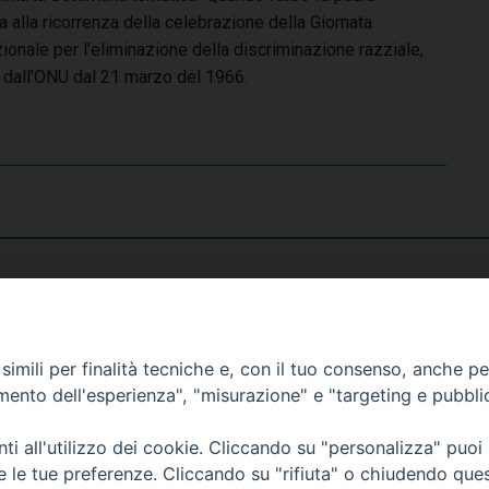
a alla ricorrenza della celebrazione della Giornata
zionale per l’eliminazione della discriminazione razziale,
ta dall’ONU dal 21 marzo del 1966.
imili per finalità tecniche e, con il tuo consenso, anche per 
amento dell'esperienza", "misurazione" e "targeting e pubbli
i all'utilizzo dei cookie. Cliccando su "personalizza" puoi
re le tue preferenze. Cliccando su "rifiuta" o chiudendo que