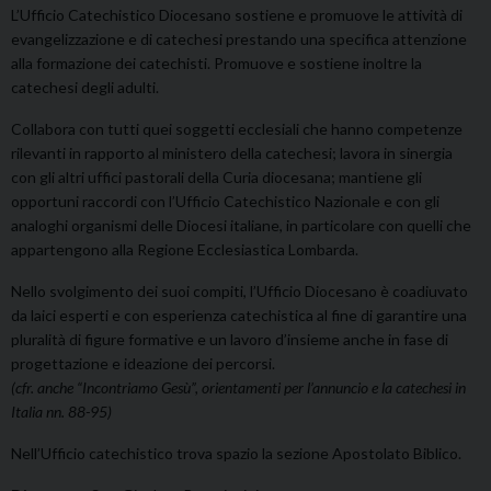
L’Ufficio Catechistico Diocesano sostiene e promuove le attività di
evangelizzazione e di catechesi prestando una specifica attenzione
alla formazione dei catechisti. Promuove e sostiene inoltre la
catechesi degli adulti.
Collabora con tutti quei soggetti ecclesiali che hanno competenze
rilevanti in rapporto al ministero della catechesi; lavora in sinergia
con gli altri uffici pastorali della Curia diocesana; mantiene gli
opportuni raccordi con l’Ufficio Catechistico Nazionale e con gli
analoghi organismi delle Diocesi italiane, in particolare con quelli che
appartengono alla Regione Ecclesiastica Lombarda.
Nello svolgimento dei suoi compiti, l’Ufficio Diocesano è coadiuvato
da laici esperti e con esperienza catechistica al fine di garantire una
pluralità di figure formative e un lavoro d’insieme anche in fase di
progettazione e ideazione dei percorsi.
(cfr. anche “Incontriamo Gesù”, orientamenti per l’annuncio e la catechesi in
Italia nn. 88-95)
Nell’Ufficio catechistico trova spazio la sezione Apostolato Biblico.