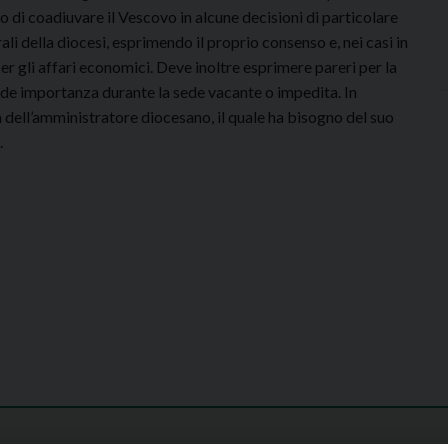
o di coadiuvare il Vescovo in alcune decisioni di particolare
li della diocesi, esprimendo il proprio consenso e, nei casi in
er gli affari economici. Deve inoltre esprimere pareri per la
de importanza durante la sede vacante o impedita. In
a dell’amministratore diocesano, il quale ha bisogno del suo
.