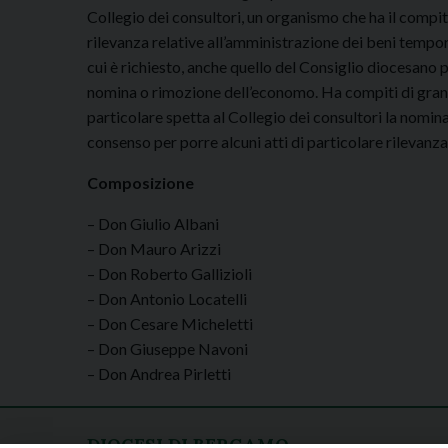
Collegio dei consultori, un organismo che ha il compit
rilevanza relative all’amministrazione dei beni tempora
cui è richiesto, anche quello del Consiglio diocesano p
nomina o rimozione dell’economo. Ha compiti di gran
particolare spetta al Collegio dei consultori la nomin
consenso per porre alcuni atti di particolare rilevanza
Composizione
– Don Giulio Albani
– Don Mauro Arizzi
– Don Roberto Gallizioli
– Don Antonio Locatelli
– Don Cesare Micheletti
– Don Giuseppe Navoni
– Don Andrea Pirletti
DIOCESI DI BERGAMO