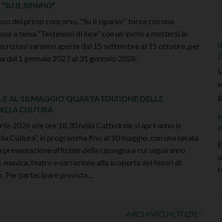
 “
SU IL SIPARIO
“
so del primo concorso, “Su il sipario!” torna con una
ne a tema “Testimoni di luce” con un invito a mettersi in
scrizioni saranno aperte dal 15 settembre al 15 ottobre, per
O
na dal 1 gennaio 2027 al 31 gennaio 2028.
S
w
g
ILE AL 10 MAGGIO QUARTA EDIZIONE DELLE
DELLA CULTURA
P
ile 2026 alle ore 18.30 nella Cattedrale si apriranno le
lla Cultura”, in programma fino al 10 maggio, con una serata
È
 presentazione ufficiale della rassegna a cui seguiranno
u
te, musica, teatro e narrazione alla scoperta dei tesori di
f
 Per partecipare prevista…
ARCHIVIO NOTIZIE