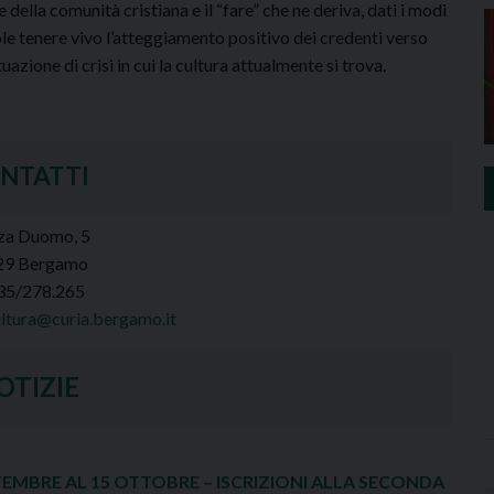
e della comunità cristiana e il “fare” che ne deriva, dati i modi
ole tenere vivo l’atteggiamento positivo dei credenti verso
azione di crisi in cui la cultura attualmente si trova.
NTATTI
za Duomo, 5
29 Bergamo
035/278.265
ultura@curia.bergamo.it
OTIZIE
TEMBRE AL 15 OTTOBRE – ISCRIZIONI ALLA SECONDA