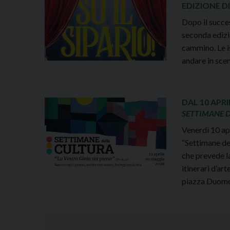
EDIZIONE DI
Dopo il succes
seconda edizio
cammino. Le i
andare in sce
DAL 10 APR
SETTIMANE 
Venerdì 10 apr
“Settimane de
che prevede la
itinerari d’ar
piazza Duomo.