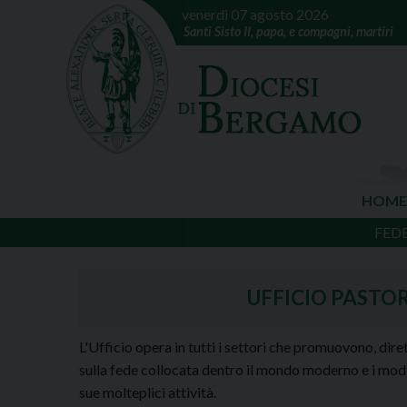
venerdì 07 agosto 2026
Santi Sisto II, papa, e compagni, martiri
HOME
FED
UFFICIO PASTO
L'Ufficio opera in tutti i settori che promuovono, dire
sulla fede collocata dentro il mondo moderno e i modi 
sue molteplici attività.