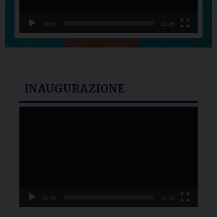
00:00
01:26
INAUGURAZIONE
Video
Player
00:00
01:26