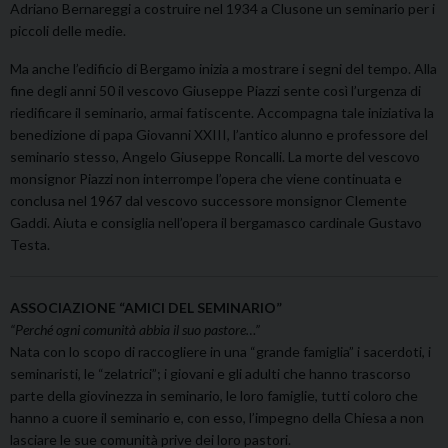
Adriano Bernareggi a costruire nel 1934 a Clusone un seminario per i
piccoli delle medie.
Ma anche l’edificio di Bergamo inizia a mostrare i segni del tempo. Alla
fine degli anni 50 il vescovo Giuseppe Piazzi sente così l’urgenza di
riedificare il seminario, armai fatiscente. Accompagna tale iniziativa la
benedizione di papa Giovanni XXIII, l’antico alunno e professore del
seminario stesso, Angelo Giuseppe Roncalli. La morte del vescovo
monsignor Piazzi non interrompe l’opera che viene continuata e
conclusa nel 1967 dal vescovo successore monsignor Clemente
Gaddi. Aiuta e consiglia nell’opera il bergamasco cardinale Gustavo
Testa.
ASSOCIAZIONE “AMICI DEL SEMINARIO”
“Perché ogni comunità abbia il suo pastore…”
Nata con lo scopo di raccogliere in una “grande famiglia” i sacerdoti, i
seminaristi, le “zelatrici”; i giovani e gli adulti che hanno trascorso
parte della giovinezza in seminario, le loro famiglie, tutti coloro che
hanno a cuore il seminario e, con esso, l’impegno della Chiesa a non
lasciare le sue comunità prive dei loro pastori.