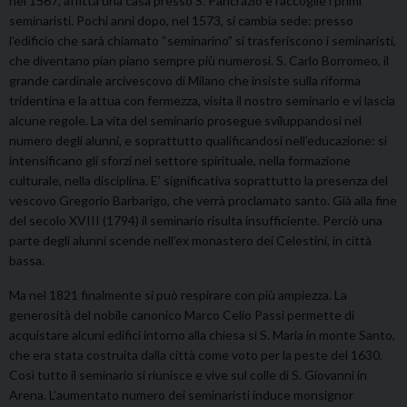
nel 1567, affitta una casa presso S. Pancrazio e raccoglie i primi
seminaristi. Pochi anni dopo, nel 1573, si cambia sede: presso
l’edificio che sarà chiamato “seminarino” si trasferiscono i seminaristi,
che diventano pian piano sempre più numerosi. S. Carlo Borromeo, il
grande cardinale arcivescovo di Milano che insiste sulla riforma
tridentina e la attua con fermezza, visita il nostro seminario e vi lascia
alcune regole. La vita del seminario prosegue sviluppandosi nel
numero degli alunni, e soprattutto qualificandosi nell’educazione: si
intensificano gli sforzi nel settore spirituale, nella formazione
culturale, nella disciplina. E’ significativa soprattutto la presenza del
vescovo Gregorio Barbarigo, che verrà proclamato santo. Già alla fine
del secolo XVIII (1794) il seminario risulta insufficiente. Perciò una
parte degli alunni scende nell’ex monastero dei Celestini, in città
bassa.
Ma nel 1821 finalmente si può respirare con più ampiezza. La
generosità del nobile canonico Marco Celio Passi permette di
acquistare alcuni edifici intorno alla chiesa si S. Maria in monte Santo,
che era stata costruita dalla città come voto per la peste del 1630.
Così tutto il seminario si riunisce e vive sul colle di S. Giovanni in
Arena. L’aumentato numero dei seminaristi induce monsignor