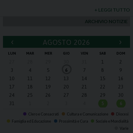
+ LEGGI TUTTO
ARCHIVIO NOTIZIE
‹
›
AGOSTO 2026
LUN
MAR
MER
GIO
VEN
SAB
DOM
27
28
29
30
31
1
2
3
4
5
6
7
8
9
10
11
12
13
14
15
16
17
18
19
20
21
22
23
24
25
26
27
28
29
30
31
1
2
3
4
5
6
Clero e Consacrati
Cultura e Comunicazione
Diocesi
Famiglia ed Educazione
Prossimità e Cura
Sociale e Mondialità
Varie