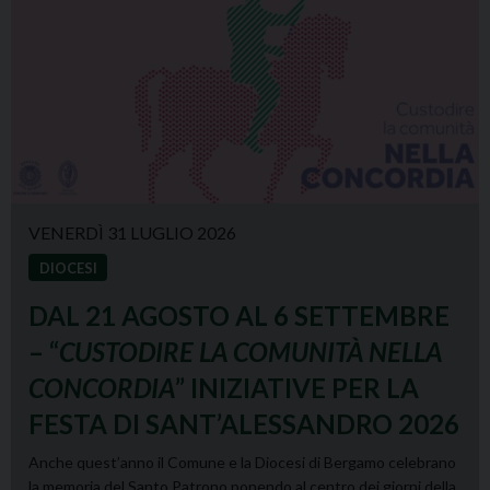
GIOVEDÌ 25 GIUGNO 2026
DIOCESI
RITROVATO UN INEDITO “
DIXIT
” DI
GAETANO DONIZETTI NELLA
BIBLIOTECA DEL SEMINARIO
La partitura è stata rinvenuta da William Limonta e Michele
Enrico Poli durante il censimento dei fondi musicali della diocesi.
Il Dixit donizettiano sarà oggetto di un approfondimento