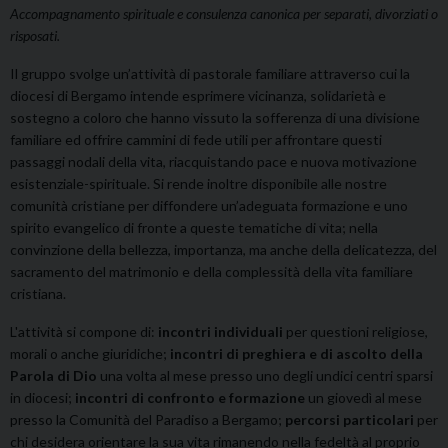
Accompagnamento spirituale e consulenza canonica per separati, divorziati o
risposati.
Il gruppo svolge un’attività di pastorale familiare attraverso cui la
diocesi di Bergamo intende esprimere vicinanza, solidarietà e
sostegno a coloro che hanno vissuto la sofferenza di una divisione
familiare ed offrire cammini di fede utili per affrontare questi
passaggi nodali della vita, riacquistando pace e nuova motivazione
esistenziale-spirituale. Si rende inoltre disponibile alle nostre
comunità cristiane per diffondere un’adeguata formazione e uno
spirito evangelico di fronte a queste tematiche di vita; nella
convinzione della bellezza, importanza, ma anche della delicatezza, del
sacramento del matrimonio e della complessità della vita familiare
cristiana.
L'attività si compone di:
incontri individuali
per questioni religiose,
morali o anche giuridiche;
incontri di preghiera e di ascolto della
Parola di Dio
una volta al mese presso uno degli undici centri sparsi
in diocesi;
incontri di confronto e formazione
un giovedì al mese
presso la Comunità del Paradiso a Bergamo;
percorsi particolari
per
chi desidera orientare la sua vita rimanendo nella fedeltà al proprio