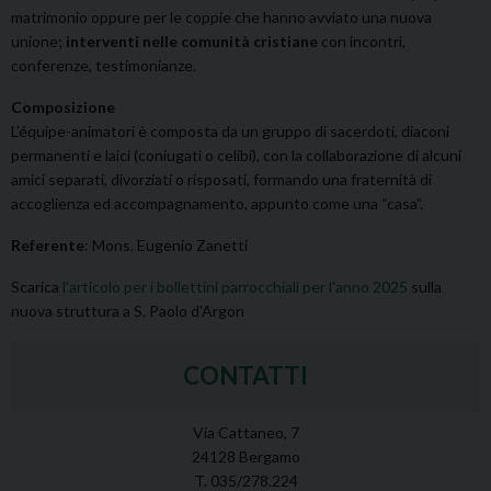
matrimonio oppure per le coppie che hanno avviato una nuova
unione;
interventi nelle comunità cristiane
con incontri,
conferenze, testimonianze.
Composizione
L’équipe-animatori è composta da un gruppo di sacerdoti, diaconi
permanenti e laici (coniugati o celibi), con la collaborazione di alcuni
amici separati, divorziati o risposati, formando una fraternità di
accoglienza ed accompagnamento, appunto come una “casa”.
Referente
: Mons. Eugenio Zanetti
Scarica
l'articolo per i bollettini parrocchiali per l'anno 2025
sulla
nuova struttura a S. Paolo d'Argon
CONTATTI
Via Cattaneo, 7
24128 Bergamo
T. 035/278.224