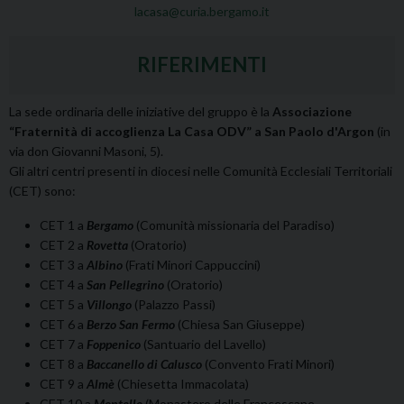
lacasa@curia.bergamo.it
RIFERIMENTI
La sede ordinaria delle iniziative del gruppo è la
Associazione
“Fraternità di accoglienza La Casa ODV” a San Paolo d'Argon
(in
via don Giovanni Masoni, 5).
Gli altri centri presenti in diocesi nelle Comunità Ecclesiali Territoriali
(CET) sono:
CET 1 a
Bergamo
(Comunità missionaria del Paradiso)
CET 2 a
Rovetta
(Oratorio)
CET 3 a
Albino
(Frati Minori Cappuccini)
CET 4 a
San Pellegrino
(Oratorio)
CET 5 a
Villongo
(Palazzo Passi)
CET 6 a
Berzo San Fermo
(Chiesa San Giuseppe)
CET 7 a
Foppenico
(Santuario del Lavello)
CET 8 a
Baccanello di Calusco
(Convento Frati Minori)
CET 9 a
Almè
(Chiesetta Immacolata)
CET 10 a
Montello
(Monastero delle Francescane