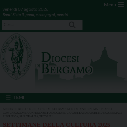
Menu
venerdì 07 agosto 2026
Santi Sisto II, papa, e compagni, martiri
,
,
,
,
ARCHIVI E BIBLIOTECHE
ARTE E MUSEI
BAMBINI E RAGAZZI
CINEMA E TEATRO
,
,
,
,
,
,
COMUNICAZIONE
CONFERENZE
FORMAZIONE
GIOVANI
LABORATORI
MUSICA
SOCIALE
,
,
E POLITICA
SPIRITUALITÀ
TUTORIAL
SETTIMANE DELLA CULTURA 2025