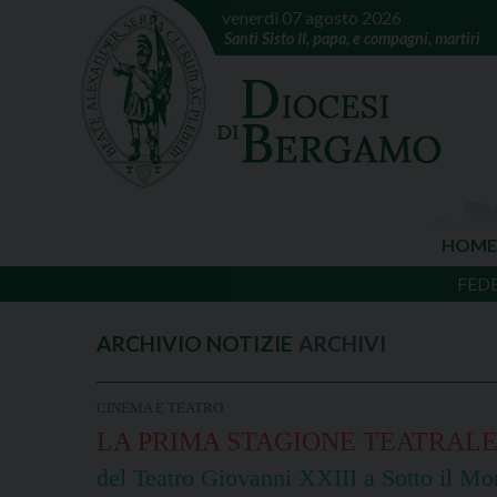
venerdì 07 agosto 2026
Santi Sisto II, papa, e compagni, martiri
HOME
FED
ARCHIVI
CINEMA E TEATRO
LA PRIMA STAGIONE TEATRAL
del Teatro Giovanni XXIII a Sotto il Mo