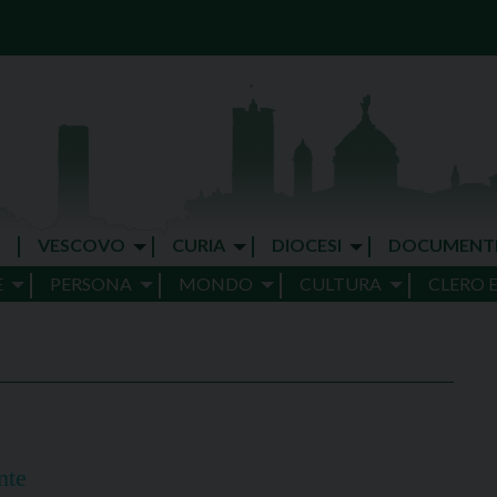
VESCOVO
CURIA
DIOCESI
DOCUMENT
E
PERSONA
MONDO
CULTURA
CLERO 
E
nte