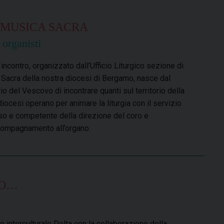
 MUSICA SACRA
 organisti
incontro, organizzato dall’Ufficio Liturgico sezione di
Sacra della nostra diocesi di Bergamo, nasce dal
io del Vescovo di incontrare quanti sul territorio della
diocesi operano per animare la liturgia con il servizio
o e competente della direzione del coro e
compagnamento all’organo.
LO…
po interculturale Delta con la collaborazione della