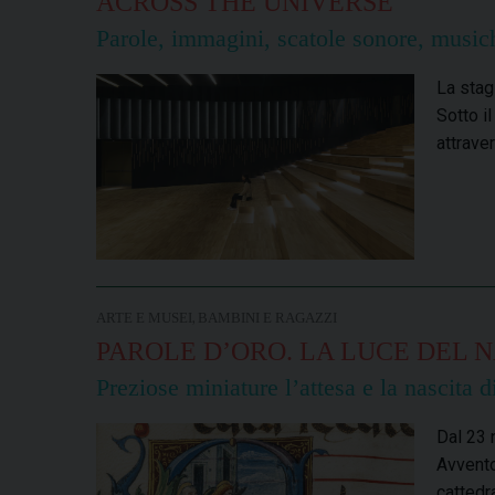
ACROSS THE UNIVERSE
Parole, immagini, scatole sonore, musich
La stag
Sotto i
attraver
,
ARTE E MUSEI
BAMBINI E RAGAZZI
PAROLE D’ORO. LA LUCE DEL N
Preziose miniature l’attesa e la nascita 
Dal 23 
Avvento
cattedra