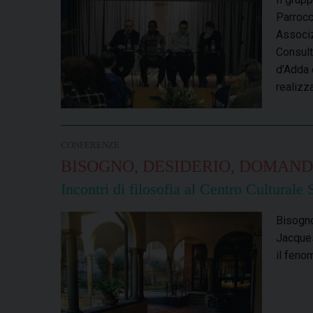
Parrocc
Associz
Consult
d’Adda 
realizza
CONFERENZE
BISOGNO, DESIDERIO, DOMAN
Incontri di filosofia al Centro Cultural
Bisogno
Jacques
il feno