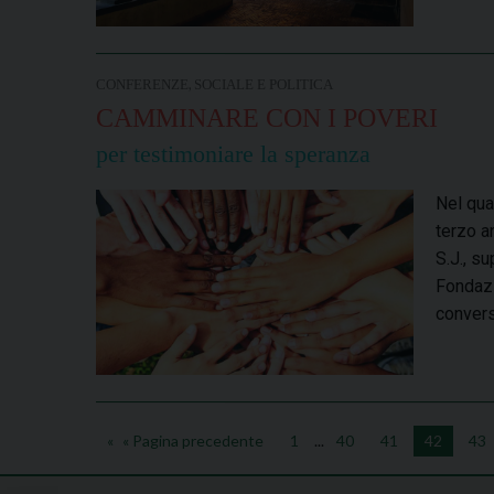
,
CONFERENZE
SOCIALE E POLITICA
CAMMINARE CON I POVERI
per testimoniare la speranza
Nel qua
terzo a
S.J., s
Fondazi
convers
« Pagina precedente
1
...
40
41
42
43