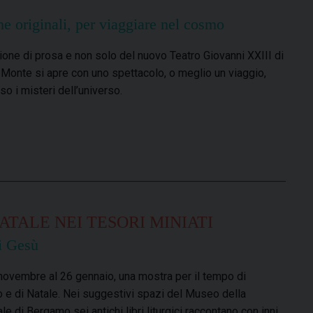
e originali, per viaggiare nel cosmo
ione di prosa e non solo del nuovo Teatro Giovanni XXIII di
l Monte si apre con uno spettacolo, o meglio un viaggio,
so i misteri dell’universo.
ATALE NEI TESORI MINIATI
di Gesù
novembre al 26 gennaio, una mostra per il tempo di
 e di Natale. Nei suggestivi spazi del Museo della
le di Bergamo sei antichi libri liturgici raccontano con inni