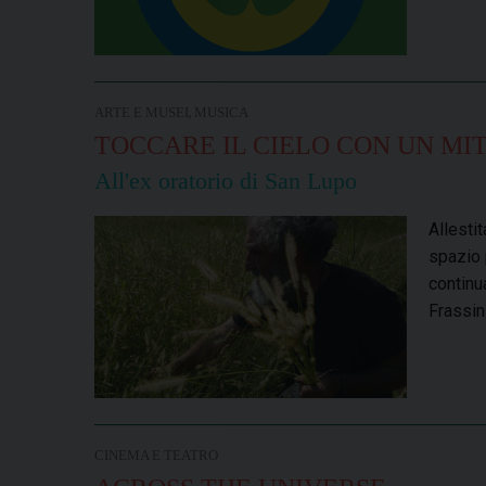
,
ARTE E MUSEI
MUSICA
TOCCARE IL CIELO CON UN MI
All'ex oratorio di San Lupo
Allesti
spazio 
continu
Frassin
CINEMA E TEATRO