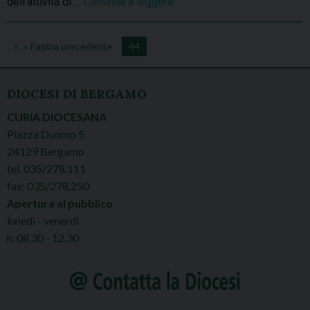
dell’attività di …
Continua a leggere
T
e
s
« Pagina precedente
44
t
i
,
DIOCESI DI BERGAMO
m
CURIA DIOCESANA
e
Piazza Duomo 5
l
24129 Bergamo
o
tel. 035/278.111
d
fax: 035/278.250
i
Apertura al pubblico
e
lunedì - venerdì
,
h. 08.30 - 12.30
c
o
l
o