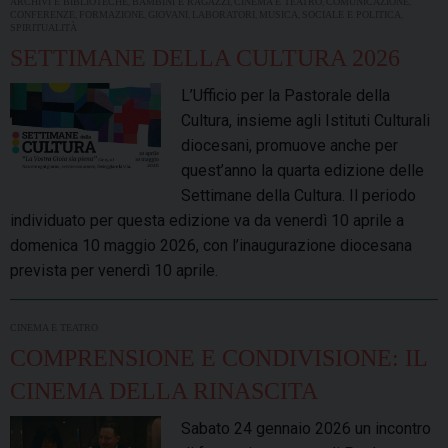
,
,
,
,
ARCHIVI E BIBLIOTECHE
BAMBINI E RAGAZZI
CINEMA E TEATRO
COMUNICAZIONE
,
,
,
,
,
,
CONFERENZE
FORMAZIONE
GIOVANI
LABORATORI
MUSICA
SOCIALE E POLITICA
SPIRITUALITÀ
SETTIMANE DELLA CULTURA 2026
L’Ufficio per la Pastorale della
Cultura, insieme agli Istituti Culturali
diocesani, promuove anche per
quest’anno la quarta edizione delle
Settimane della Cultura. Il periodo
individuato per questa edizione va da venerdì 10 aprile a
domenica 10 maggio 2026, con l’inaugurazione diocesana
prevista per venerdì 10 aprile.
CINEMA E TEATRO
COMPRENSIONE E CONDIVISIONE: IL
CINEMA DELLA RINASCITA
Sabato 24 gennaio 2026 un incontro