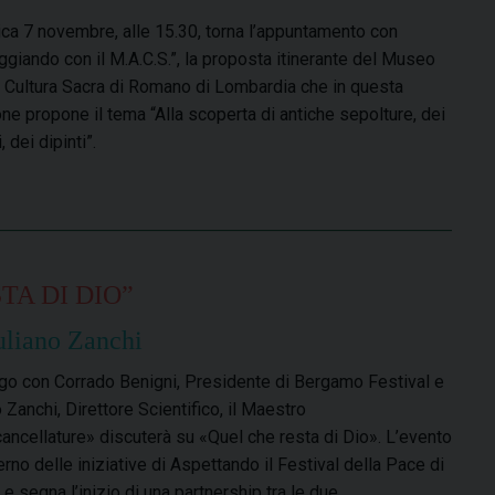
a 7 novembre, alle 15.30, torna l’appuntamento con
giando con il M.A.C.S.”, la proposta itinerante del Museo
e Cultura Sacra di Romano di Lombardia che in questa
ne propone il tema “Alla scoperta di antiche sepolture, dei
 dei dipinti”.
TA DI DIO”
uliano Zanchi
ogo con Corrado Benigni, Presidente di Bergamo Festival e
 Zanchi, Direttore Scientifico, il Maestro
cancellature» discuterà su «Quel che resta di Dio». L’evento
terno delle iniziative di Aspettando il Festival della Pace di
 e segna l’inizio di una partnership tra le due