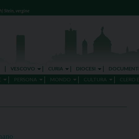
) Stein, vergine
VESCOVO
CURIA
DIOCESI
DOCUMENT
E
PERSONA
MONDO
CULTURA
CLERO 
omano