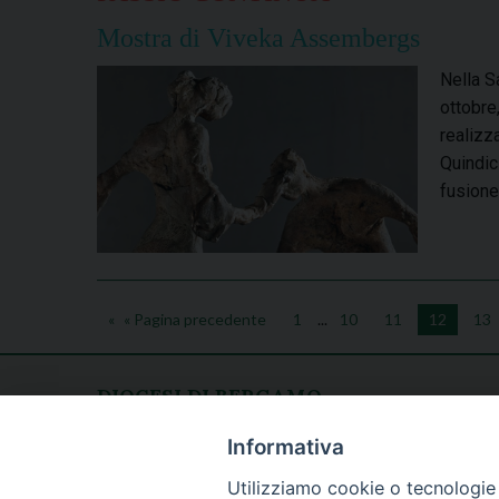
Mostra di Viveka Assembergs
Nella S
ottobre
realizz
Quindici
fusione
« Pagina precedente
1
...
10
11
12
13
DIOCESI DI BERGAMO
CURIA DIOCESANA
Apertura al pubblico
Informativa
Piazza Duomo 5
lunedì - venerdì
Utilizziamo cookie o tecnologie s
24129 Bergamo
h. 08.30 - 12.30