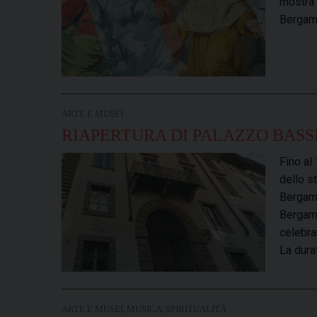
mostra 
Bergamo
ARTE E MUSEI
RIAPERTURA DI PALAZZO BASS
Fino al
dello s
Bergamo
Bergamo
celebra
La dura
,
,
ARTE E MUSEI
MUSICA
SPIRITUALITÀ