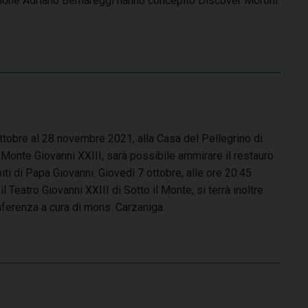
one Adriano Bernareggi hanno concepito Discover Moroni.
ottobre al 28 novembre 2021, alla Casa del Pellegrino di
l Monte Giovanni XXIII, sarà possibile ammirare il restauro
biti di Papa Giovanni. Giovedì 7 ottobre, alle ore 20:45
l Teatro Giovanni XXIII di Sotto il Monte, si terrà inoltre
ferenza a cura di mons. Carzaniga.