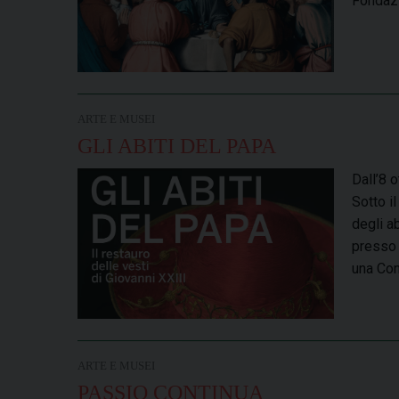
Fondazi
ARTE E MUSEI
GLI ABITI DEL PAPA
Dall’8 
Sotto i
degli a
presso i
una Con
ARTE E MUSEI
PASSIO CONTINUA