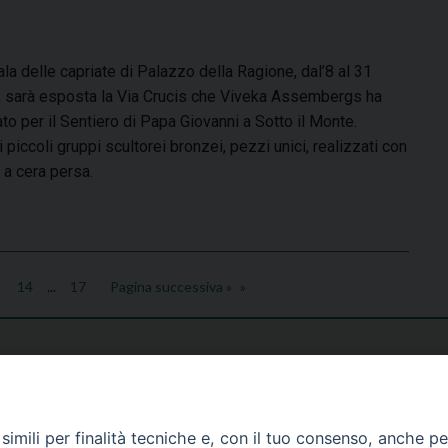
ala delle capriate di Palazzo della Ragione, dal’8 al 31
, sarà esposta la Via Crucis che Viveka Assembergs ha
ato per il Sentiero di Papa Giovanni a Sotto il Monte.
 piccoli gruppi scultorei bronzei, pezzi unici, realizzati con
 a cera persa.
14
...
17
Pagina successiva »
imili per finalità tecniche e, con il tuo consenso, anche per 