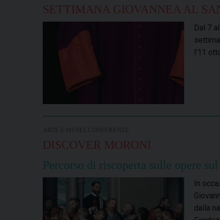
SETTIMANA GIOVANNEA AL SAN
Dal 7 al
settima
l’11 ot
,
ARTE E MUSEI
CONFERENZE
DISCOVER MORONI
Percorso di riscoperta sulle opere sul
In occa
Giovann
dalla n