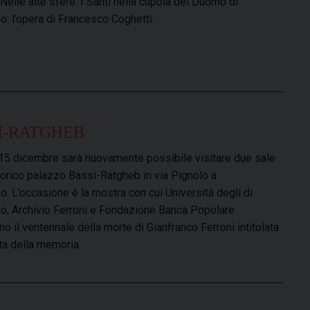
Nelle alte sfere. I Santi nella cupola del Duomo di
: l’opera di Francesco Coghetti.
I-RATGHEB
 15 dicembre sarà nuovamente possibile visitare due sale
torico palazzo Bassi-Ratgheb in via Pignolo a
. L’occasione è la mostra con cui Università degli di
, Archivio Ferroni e Fondazione Banca Popolare
no il ventennale della morte di Gianfranco Ferroni intitolata
ta della memoria.