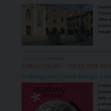
Domenic
“Passeg
d’Arte 
occasio
macabri,
,
ARTE E MUSEI
CONFERENZE
EMILIO ISGRÒ – “QUEL CHE RES
In dialogo con Corrado Benigni e Gi
In dial
Giuliano
delle «
è all’in
Brescia