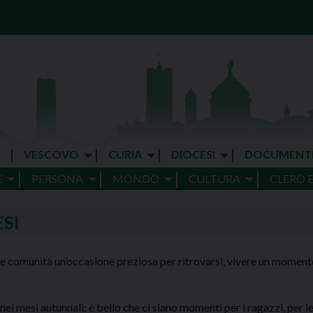
VESCOVO
CURIA
DIOCESI
DOCUMENT
E
PERSONA
MONDO
CULTURA
CLERO 
SI
lle comunità un’occasione preziosa per ritrovarsi, vivere un momento
mesi autunnali: è bello che ci siano momenti per i ragazzi, per le 