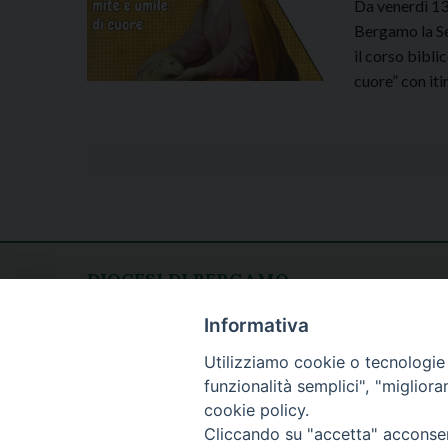
Da venerdì 13
Bergamo la Se
il corso bibli
cuore” con iti
DIOCESI DI BERGAMO
CURIA DIOCESANA
Apertura al pubblico
Informativa
Piazza Duomo 5
lunedì - venerdì
Utilizziamo cookie o tecnologie s
24129 Bergamo
h. 08.30 - 12.30
funzionalità semplici", "miglior
tel. 035/278.111
cookie policy.
fax: 035/278.250
Cliccando su "accetta" acconsent