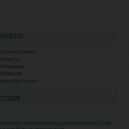
NTATTI
zio Rota Scalabrini
a Arena 11
29 Bergamo
035/286.268
alabrini@gmail.com
OTIZIE
14 GIUGNO – WEEKEND BIBLICO RESIDENZIALE “
COR