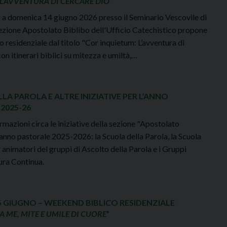
L’AVVENTURA DI CERCARE DIO
“
 a domenica 14 giugno 2026 presso il Seminario Vescovile di
zione Apostolato Biblibo dell'Ufficio Catechistico propone
co residenziale dal titolo "Cor inquietum: L’avventura di
on itinerari biblici su mitezza e umiltà,…
LA PAROLA E ALTRE INIZIATIVE PER L’ANNO
2025-26
ormazioni circa le iniziative della sezione "Apostolato
'anno pastorale 2025-2026: la Scuola della Parola, la Scuola
animatori del gruppi di Ascolto della Parola e i Gruppi
tura Continua.
15 GIUGNO – WEEKEND BIBLICO RESIDENZIALE
A ME, MITE E UMILE DI CUORE
”