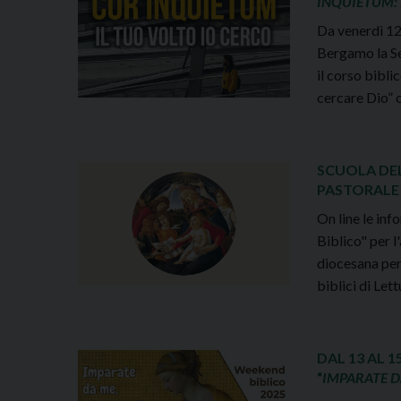
INQUIETUM: 
Da venerdì 12
Bergamo la Se
il corso bibli
cercare Dio” c
SCUOLA DEL
PASTORALE 
On line le inf
Biblico" per l
diocesana per 
biblici di Let
DAL 13 AL 
“
IMPARATE D