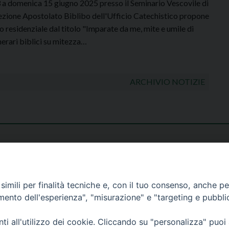
 a domenica 15 giugno 2025 presso il Seminario Vescovile di
zione Apostolato Biblibo dell'Ufficio Catechistico propone
co residenziale dal titolo "Imparate da me, mite e umile di
nerari biblici su mitezza…
ARCHIVIO NOTIZIE
imili per finalità tecniche e, con il tuo consenso, anche per 
amento dell'esperienza", "misurazione" e "targeting e pubbli
i all'utilizzo dei cookie. Cliccando su "personalizza" puoi