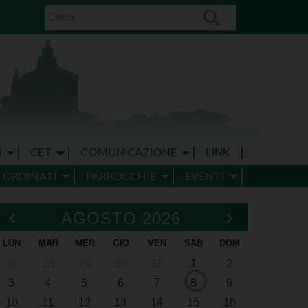
I
CET
COMUNICAZIONE
LINK
E ORDINATI
PARROCCHIE
EVENTI
‹
›
AGOSTO 2026
LUN
MAR
MER
GIO
VEN
SAB
DOM
27
28
29
30
31
1
2
3
4
5
6
7
8
9
10
11
12
13
14
15
16