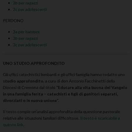
2b per ragazzi
2c per adolescenti
PERDONO
3a per bambini
3b per ragazzi
3c per adolescenti
UNO STUDIO APPROFONDITO
Gli uffici catechistici lombardi e gli uffici famiglia hanno redatto uno
studio approfondito
, a cura di don Antonio Facchinetti della
Diocesi di Cremona dal titolo
“Educare alla vita buona del Vangelo
in una famiglia ferita – catechisti e figli di genitori separati,
divorziati o in nuova unione”
.
Il testo compie un’analisi approfondita della questione pastorale
relativa alle situazioni familiari difficoltose.
Il testo è scaricabile a
questo link
.