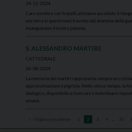
24-12-2024
Care sorelle e cari fratelli, abbiamo ascoltato il Vang
una terra in questi mesi travolta dal dramma della gu
insanguinano il nostro pianeta.
S. ALESSANDRO MARTIRE
CATTEDRALE
26-08-2024
La memoria dei martiri rappresenta sempre un cristian
approssimazione e pigrizia. Nello stesso tempo, la fe
dialogico, disponibile a ricercare e individuare rispos
umana.
« Pagina precedente
1
2
3
4
...
35