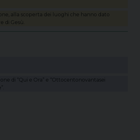
one, alla scoperta dei luoghi che hanno dato
re di Gesù.
ione di “Qui e Ora” e “Ottocentonovantasei
”.