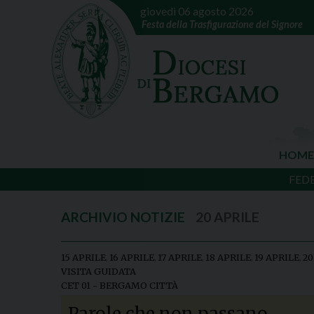
giovedì 06 agosto 2026
Festa della Trasfigurazione del Signore
HOME
FED
20 APRILE
15 APRILE
,
16 APRILE
,
17 APRILE
,
18 APRILE
,
19 APRILE
,
20
VISITA GUIDATA
CET 01 - BERGAMO CITTÀ
Parole che non passano