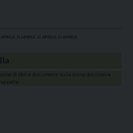
 APRILE
,
21 APRILE
,
22 APRILE
,
23 APRILE
lla
zione di libri e documenti sulla storia decorativa
Cappella.