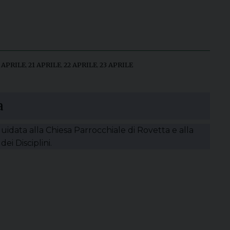
 APRILE
,
21 APRILE
,
22 APRILE
,
23 APRILE
a
guidata alla Chiesa Parrocchiale di Rovetta e alla
dei Disciplini.