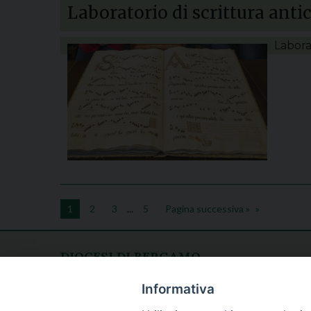
Laboratorio di scrittura anti
Laborat
1
2
3
...
5
Pagina successiva »
DIOCESI DI BERGAMO
CURIA DIOCESANA
Apertura al pubblico
Informativa
Piazza Duomo 5
lunedì - venerdì