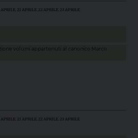
 APRILE
,
21 APRILE
,
22 APRILE
,
23 APRILE
zione volumi appartenuti al canonico Marco
 APRILE
,
21 APRILE
,
22 APRILE
,
23 APRILE