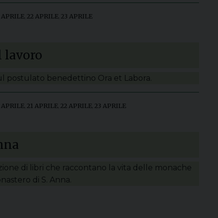
1 APRILE
,
22 APRILE
,
23 APRILE
l lavoro
sul postulato benedettino Ora et Labora.
 APRILE
,
21 APRILE
,
22 APRILE
,
23 APRILE
Anna
zione di libri che raccontano la vita delle monache
nastero di S. Anna.