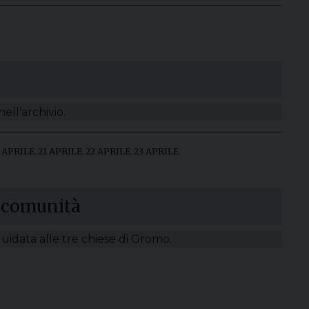
ell’archivio.
 APRILE
,
21 APRILE
,
22 APRILE
,
23 APRILE
a comunità
guidata alle tre chiese di Gromo.