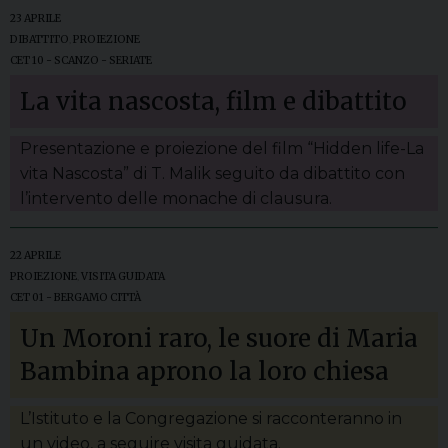
23 APRILE
DIBATTITO
,
PROIEZIONE
CET 10 - SCANZO - SERIATE
La vita nascosta, film e dibattito
Presentazione e proiezione del film “Hidden life-La
vita Nascosta” di T. Malik seguito da dibattito con
l’intervento delle monache di clausura.
22 APRILE
PROIEZIONE
,
VISITA GUIDATA
CET 01 - BERGAMO CITTÀ
Un Moroni raro, le suore di Maria
Bambina aprono la loro chiesa
L’Istituto e la Congregazione si racconteranno in
un video, a seguire visita guidata.