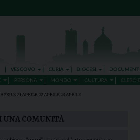
VESCOVO
CURIA
DIOCESI
DOCUMENT
E
PERSONA
MONDO
CULTURA
CLERO 
 APRILE
,
21 APRILE
,
22 APRILE
,
23 APRILE
DI UNA COMUNITÀ
re chiese i “segni” lasciati dall’arte raccontano,