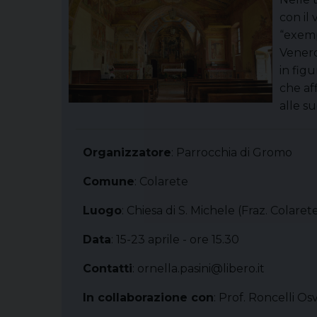
con il 
“exemp
Venerd
in fig
che af
alle su
Organizzatore
: Parrocchia di Gromo
Comune
: Colarete
Luogo
: Chiesa di S. Michele (Fraz. Colar
Data
: 15-23 aprile - ore 15.30
Contatti
: ornella.pasini@libero.it
In collaborazione con
: Prof. Roncelli O