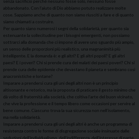
senza sacrificio perché nessuno fosse solo, nessuno fosse
abbandonato. Con l’aiuto di Dio abbiamo potuto realizzare molte
cose. Sappiamo anche di quanto non siamo riusciti a fare e di quanto
siamo chiamati a costruire.
Per quanto siano numerosi i segni della solidarietà, per quanto sia
estenuante la sollecitudine per i bisogni emergenti, non possiamo
sottrarci alla domanda che ci impone di avere uno sguardo più ampio,
un senso delle proporzioni più realistico, una magnanimità più
intelligente. E la domanda è: e gli altri? E gli altri popoli? E gli altri
paesi? E i poveri? Chi si prende cura dei malati dei paesi poveri? Chi si
prende cura delle epidemie che devastano il pianeta e sembrano così
anacronistiche e lontane?
Imparare a prendersi cura gli uni degli altri non è un principio
altisonante e retorico, ma la proposta di praticare il gesto minimo che
dà volto di fraternità alla società, che coltiva l’arte del buon vicinato,
che vive la professione e il tempo libero come occasioni per servire al
bene comune. Ciascuno trova la sua sicurezza non nell’isolamento,
ma nella solidarietà.
Imparare a prendersi cura gli uni degli altri è anche un programma di
resistenza contro le forme di disgregazione sociale insinuate dalle
seduzioni dell’individualismo, dell’indifferenza, dell’interesse di parte,