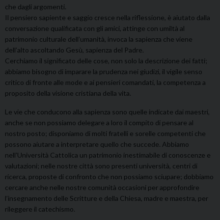
che dagli argomenti.
Il pensiero sapiente e saggio cresce nella riflessione, è aiutato dalla
conversazione qualificata con gli amici, attinge con umiltà al
patrimonio culturale dell’umanità, invoca la sapienza che viene
dell’alto ascoltando Gesù, sapienza del Padre.
Cerchiamo il significato delle cose, non solo la descrizione dei fatti;
abbiamo bisogno di imparare la prudenza nei giudizi, il vigile senso
critico di fronte alle mode e ai pensieri comandati, la competenza a
proposito della visione cristiana della vita.
Le vie che conducono alla sapienza sono quelle indicate dai maestri,
anche se non possiamo delegare a loro il compito di pensare al
nostro posto; disponiamo di molti fratelli e sorelle competenti che
possono aiutare a interpretare quello che succede. Abbiamo
nell’Università Cattolica un patrimonio inestimabile di conoscenze e
valutazioni; nelle nostre città sono presenti università, centri di
ricerca, proposte di confronto che non possiamo sciupare; dobbiamo
cercare anche nelle nostre comunità occasioni per approfondire
l’insegnamento delle Scritture e della Chiesa, madre e maestra, per
rileggere il catechismo.