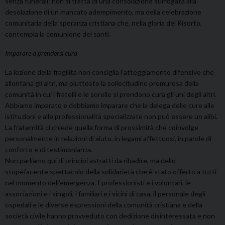
senza funerali: non si tratta di una consolazione surrogata alla
desolazione di un mancato adempimento, ma della celebrazione
comunitaria della speranza cristiana che, nella gloria del Risorto,
contempla la comunione dei santi.
Imparare a prendersi cura
La lezione della fragilità non consiglia l’atteggiamento difensivo che
allontana gli altri, ma piuttosto la sollecitudine premurosa della
comunità in cui i fratelli e le sorelle si prendono cura gli uni degli altri.
Abbiamo imparato e dobbiamo imparare che la delega delle cure alle
istituzioni e alle professionalità specializzate non può essere un alibi.
La fraternità ci chiede quella forma di prossimità che coinvolge
personalmente in relazioni di aiuto, in legami affettuosi, in parole di
conforto e di testimonianza.
Non parliamo qui di principi astratti da ribadire, ma dello
stupefacente spettacolo della solidarietà che è stato offerto a tutti
nel momento dell’emergenza. I professionisti e i volontari, le
associazioni e i singoli, i familiari e i vicini di casa, il personale degli
ospedali e le diverse espressioni della comunità cristiana e della
società civile hanno provveduto con dedizione disinteressata e non