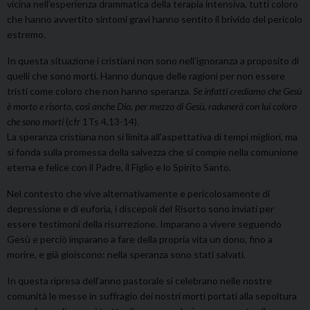
vicina nell’esperienza drammatica della terapia intensiva, tutti coloro
che hanno avvertito sintomi gravi hanno sentito il brivido del pericolo
estremo.
In questa situazione i cristiani non sono nell’ignoranza a proposito di
quelli che sono morti. Hanno dunque delle ragioni per non essere
tristi come coloro che non hanno speranza.
Se infatti crediamo che Gesù
è morto e risorto, così anche Dio, per mezzo di Gesù, radunerà con lui coloro
che sono morti
(cfr 1Ts 4,13-14).
La speranza cristiana non si limita all’aspettativa di tempi migliori, ma
si fonda sulla promessa della salvezza che si compie nella comunione
eterna e felice con il Padre, il Figlio e lo Spirito Santo.
Nel contesto che vive alternativamente e pericolosamente di
depressione e di euforia, i discepoli del Risorto sono inviati per
essere testimoni della risurrezione. Imparano a vivere seguendo
Gesù e perciò imparano a fare della propria vita un dono, fino a
morire, e già gioiscono: nella speranza sono stati salvati.
In questa ripresa dell’anno pastorale si celebrano nelle nostre
comunità le messe in suffragio dei nostri morti portati alla sepoltura