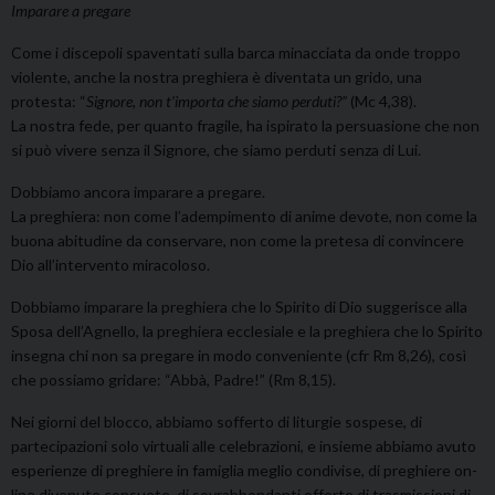
Imparare a pregare
Come i discepoli spaventati sulla barca minacciata da onde troppo
violente, anche la nostra preghiera è diventata un grido, una
protesta: “
Signore, non t’importa che siamo perduti?”
(Mc 4,38).
La nostra fede, per quanto fragile, ha ispirato la persuasione che non
si può vivere senza il Signore, che siamo perduti senza di Lui.
Dobbiamo ancora imparare a pregare.
La preghiera: non come l’adempimento di anime devote, non come la
buona abitudine da conservare, non come la pretesa di convincere
Dio all’intervento miracoloso.
Dobbiamo imparare la preghiera che lo Spirito di Dio suggerisce alla
Sposa dell’Agnello, la preghiera ecclesiale e la preghiera che lo Spirito
insegna chi non sa pregare in modo conveniente (cfr Rm 8,26), così
che possiamo gridare: “Abbà, Padre!” (Rm 8,15).
Nei giorni del blocco, abbiamo sofferto di liturgie sospese, di
partecipazioni solo virtuali alle celebrazioni, e insieme abbiamo avuto
esperienze di preghiere in famiglia meglio condivise, di preghiere on-
line divenute consuete, di sovrabbondanti offerte di trasmissioni di