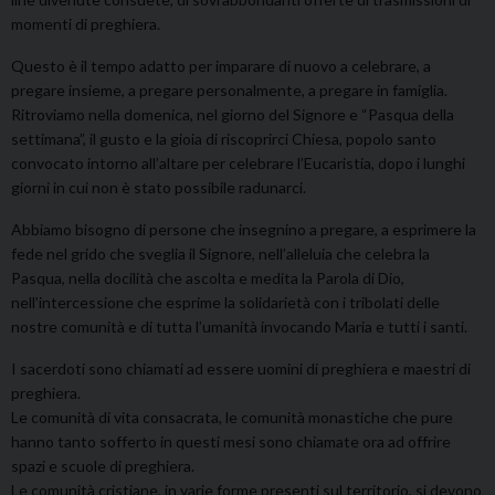
momenti di preghiera.
Questo è il tempo adatto per imparare di nuovo a celebrare, a
pregare insieme, a pregare personalmente, a pregare in famiglia.
Ritroviamo nella domenica, nel giorno del Signore e “Pasqua della
settimana”, il gusto e la gioia di riscoprirci Chiesa, popolo santo
convocato intorno all’altare per celebrare l’Eucaristia, dopo i lunghi
giorni in cui non è stato possibile radunarci.
Abbiamo bisogno di persone che insegnino a pregare, a esprimere la
fede nel grido che sveglia il Signore, nell’alleluia che celebra la
Pasqua, nella docilità che ascolta e medita la Parola di Dio,
nell’intercessione che esprime la solidarietà con i tribolati delle
nostre comunità e di tutta l’umanità invocando Maria e tutti i santi.
I sacerdoti sono chiamati ad essere uomini di preghiera e maestri di
preghiera.
Le comunità di vita consacrata, le comunità monastiche che pure
hanno tanto sofferto in questi mesi sono chiamate ora ad offrire
spazi e scuole di preghiera.
Le comunità cristiane, in varie forme presenti sul territorio, si devono