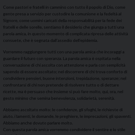
Come pastori e fratelli in cammino con tutto il popolo di Dio, come
gente presa a servizio per custodire la comunione e la fedeltà al
Signore, come uomini caricati della responsabilità per la fede dei
fratelli e delle sorelle, sentiamo il desiderio che giunga a tutti una
parola amica, in questo momento di complicata ripresa delle attività
consuete, che è segnata dall’assedio dell’epidemia.
Vorremmo raggiungere tutti con una parola amica che incoraggi a
guardare il futuro con speranza. La parola amica è ospitata nella
conversazione di chi ascolta con attenzione e parla con semplicità
sapendo di essere ascoltato; nel discorrere di chi trova conforto di
condividere pensieri, buone intenzioni, trepidazione, speranze; nel
confrontarsi di chi non pretende di risolvere tutto o di dettare
ricette, ma è persuaso che insieme si può fare molto, qui, ora, nel
gesto minimo che semina benevolenza, solidarietà, serenità.
Abbiamo ascoltato molto: le confidenze, gli sfoghi, le richieste di
aiuto, i lamenti, le domande, le preghiere, le imprecazioni, gli spaventi.
Abbiamo anche dovuto parlare molto.
Con questa parola amica vorremmo condividere il sentire e lo stile