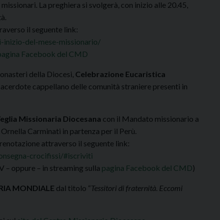
missionari. La preghiera si svolgerà, con inizio alle 20.45,
à.
averso il seguente link:
inizio-del-mese-missionario/
pagina Facebook del CMD
Monasteri della Diocesi,
Celebrazione Eucaristica
Sacerdote cappellano delle comunità straniere presenti in
eglia Missionaria Diocesana
con il Mandato missionario a
 Ornella Carminati in partenza per il Perù.
renotazione attraverso il seguente link:
segna-crocifissi/#iscriviti
V – oppure – in streaming sulla
pagina Facebook del CMD
)
RIA MONDIALE
dal titolo “
Tessitori di fraternità. Eccomi