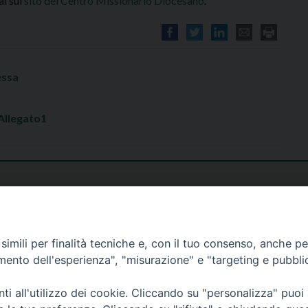
ai sul
sito del Centro Missionario Diocesano
.
essa
 Allegato1
imili per finalità tecniche e, con il tuo consenso, anche per 
amento dell'esperienza", "misurazione" e "targeting e pubbli
i all'utilizzo dei cookie. Cliccando su "personalizza" puoi