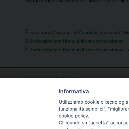
Per tutte le informazioni e per scaricare il materiale v
Giornata Missionaria Mondiale - Letture S. M
Indicazioni per i banchi di vendita missionari
Indicazioni per i banchi di vendita missionari -
DIOCESI DI BERGAMO
CURIA DIOCESANA
Apertura al pubblico
Informativa
Piazza Duomo 5
lunedì - venerdì
Utilizziamo cookie o tecnologie s
24129 Bergamo
h. 08.30 - 12.30
funzionalità semplici", "miglior
tel. 035/278.111
cookie policy.
fax: 035/278.250
Cliccando su "accetta" acconsent