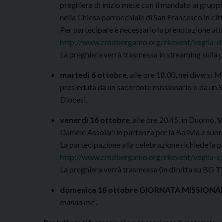
preghiera di inizio mese con il mandato ai gruppi 
nella Chiesa parrocchiale di San Francesco in citt
Per partecipare è necessario la prenotazione attr
http://www.cmdbergamo.org/zkevent/veglia-di-
La preghiera verrà trasmessa in streaming sulla
martedì 6 ottobre
, alle ore 18.00, nei diversi 
presieduta da un sacerdote missionario o da un 
Diocesi.
venerdì 16 ottobre
, alle ore 20.45, in Duomo,
V
Daniele Assolari in partenza per la Bolivia e suor
La partecipazione alla celebrazione richiede la p
http://www.cmdbergamo.org/zkevent/veglia-con
La preghiera verrà trasmessa (in diretta su BG T
domenica 18 ottobre
GIORNATA MISSIONA
manda me
”.