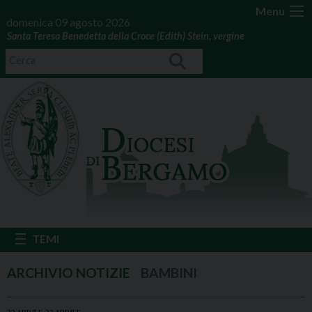
Menu
domenica 09 agosto 2026
Santa Teresa Benedetta della Croce (Edith) Stein, vergine
BAMBINI