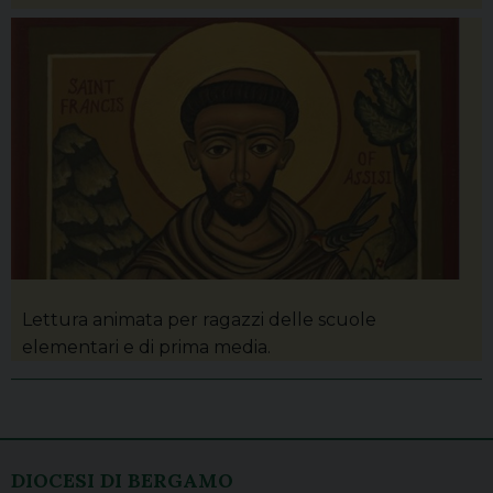
Lettura animata per ragazzi delle scuole
elementari e di prima media.
P
o
DIOCESI DI BERGAMO
s