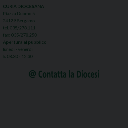
CURIA DIOCESANA
t
Piazza Duomo 5
N
24129 Bergamo
a
tel. 035/278.111
v
fax: 035/278.250
i
Apertura al pubblico
lunedì - venerdì
g
h. 08.30 - 12.30
a
t
i
o
n