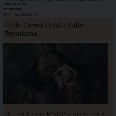
15 APRILE
,
16 APRILE
,
17 APRILE
,
18 APRILE
,
19 APRILE
,
20 APRILE
,
21 APRILE
,
22
APRILE
,
23 APRILE
ESPOSIZIONE
CET 04 - VALLE BREMBANA
Carlo Ceresa in Alta Valle
Brembana
Mostra delle opere di Carlo Ceresa presenti nelle