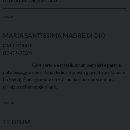
Dio è di tutti, Dio è per tutti.
OMELIA
MARIA SANTISSIMA MADRE DI DIO
CATTEDRALE
01-01-2025
Care sorelle e fratelli, alcuni pensieri a partire
dal messaggio che il Papa dedica a questa giornata per la pace
(la 58ma). È una giornata un po’ speciale perché si colloca
all’inizio dell’anno giubilare.
OMELIA
TE DEUM