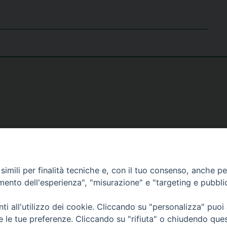
imili per finalità tecniche e, con il tuo consenso, anche per 
amento dell'esperienza", "misurazione" e "targeting e pubbli
i all'utilizzo dei cookie. Cliccando su "personalizza" puoi
re le tue preferenze. Cliccando su "rifiuta" o chiudendo que
26 Diocesi di Bergamo - C. F. 01072200163 - Tutti i diritti riservati. -
Note legali
-