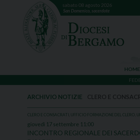
sabato 08 agosto 2026
San Domenico, sacerdote
HOME
FED
CLERO E CONSAC
CLERO E CONSACRATI
,
UFFICIO FORMAZIONE DEL CLERO
,
U
giovedì
17
settembre
11:00
INCONTRO REGIONALE DEI SACERDO