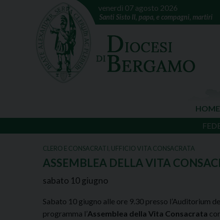
venerdì 07 agosto 2026
Santi Sisto II, papa, e compagni, martiri
HOME
FED
CLERO E CONSACRATI
,
UFFICIO VITA CONSACRATA
ASSEMBLEA DELLA VITA CONSA
sabato
10
giugno
Sabato 10 giugno alle ore 9.30 presso l’Auditorium de
programma
l’
Assemblea della Vita Consacrata
con