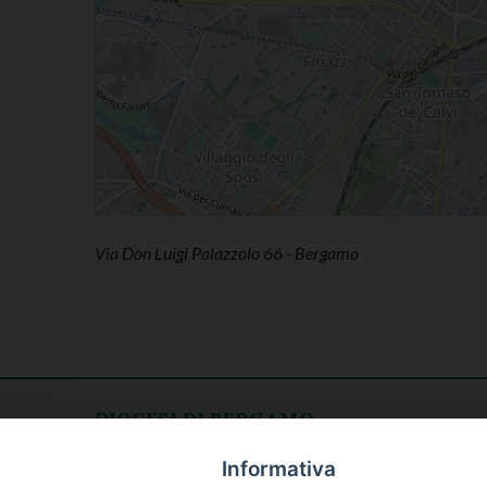
Via Don Luigi Palazzolo 66 - Bergamo
DIOCESI DI BERGAMO
CURIA DIOCESANA
Apertura al pubblico
Informativa
Piazza Duomo 5
lunedì - venerdì