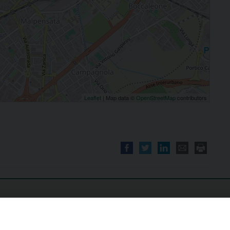
Leaflet
| Map data ©
OpenStreetMap
contributors