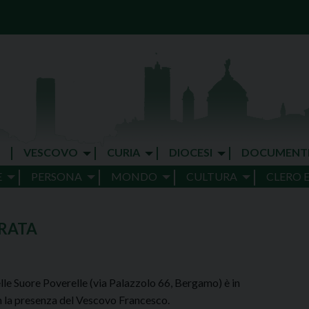
VESCOVO
CURIA
DIOCESI
DOCUMENT
E
PERSONA
MONDO
CULTURA
CLERO 
CRATA
lle Suore Poverelle (via Palazzolo 66, Bergamo) è in
 la presenza del Vescovo Francesco.