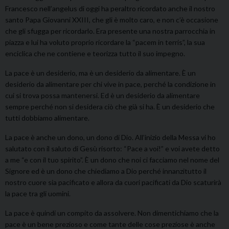
Francesco nell’angelus di oggi ha peraltro ricordato anche il nostro
santo Papa Giovanni XXIII, che gli è molto caro, e non c’è occasione
che gli sfugga per ricordarlo. Era presente una nostra parrocchia in
piazza e lui ha voluto proprio ricordare la “pacem in terris”, la sua
enciclica che ne contiene e teorizza tutto il suo impegno.
La pace è un desiderio, ma è un desiderio da alimentare. È un
desiderio da alimentare per chi vive in pace, perché la condizione in
cui si trova possa mantenersi. Ed è un desiderio da alimentare
sempre perché non si desidera ciò che già si ha. È un desiderio che
tutti dobbiamo alimentare.
La pace è anche un dono, un dono di Dio. All’inizio della Messa vi ho
salutato con il saluto di Gesù risorto: “Pace a voi!” e voi avete detto
a me “e con il tuo spirito”. È un dono che noi ci facciamo nel nome del
Signore ed è un dono che chiediamo a Dio perché innanzitutto il
nostro cuore sia pacificato e allora da cuori pacificati da Dio scaturirà
la pace tra gli uomini.
La pace è quindi un compito da assolvere. Non dimentichiamo che la
pace è un bene prezioso e come tante delle cose preziose è anche