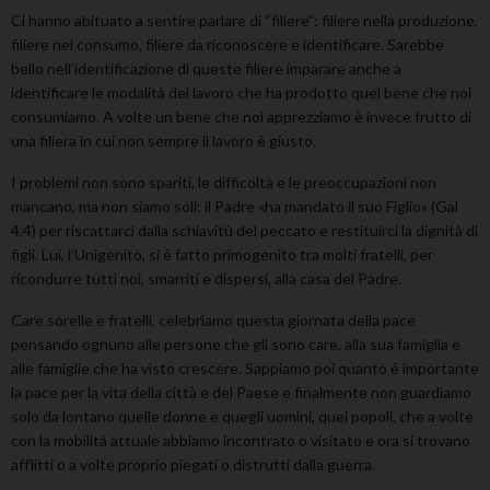
Ci hanno abituato a sentire parlare di “filiere”: filiere nella produzione,
filiere nel consumo, filiere da riconoscere e identificare. Sarebbe
bello nell’identificazione di queste filiere imparare anche a
identificare le modalità del lavoro che ha prodotto quel bene che noi
consumiamo. A volte un bene che noi apprezziamo è invece frutto di
una filiera in cui non sempre il lavoro è giusto.
I problemi non sono spariti, le difficoltà e le preoccupazioni non
mancano, ma non siamo soli: il Padre «ha mandato il suo Figlio» (Gal
4,4) per riscattarci dalla schiavitù del peccato e restituirci la dignità di
figli. Lui, l’Unigenito, si è fatto primogenito tra molti fratelli, per
ricondurre tutti noi, smarriti e dispersi, alla casa del Padre.
Care sorelle e fratelli, celebriamo questa giornata della pace
pensando ognuno alle persone che gli sono care, alla sua famiglia e
alle famiglie che ha visto crescere. Sappiamo poi quanto è importante
la pace per la vita della città e del Paese e finalmente non guardiamo
solo da lontano quelle donne e quegli uomini, quei popoli, che a volte
con la mobilità attuale abbiamo incontrato o visitato e ora si trovano
afflitti o a volte proprio piegati o distrutti dalla guerra.