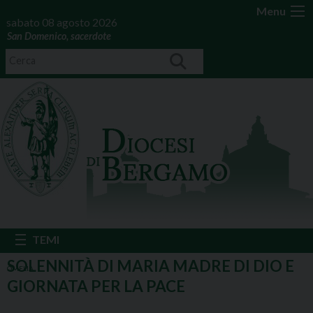
Menu
sabato 08 agosto 2026
San Domenico, sacerdote
SOLENNITÀ DI MARIA MADRE DI DIO E
OMELIA
GIORNATA PER LA PACE