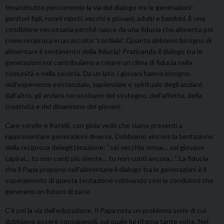
Innanzitutto percorrendo la via del dialogo tra le generazioni:
genitori figli, nonni nipoti, vecchi e giovani, adulti e bambini. È una
condizione necessaria perché nasce da una fiducia che alimenta poi
come reciproca in un ascolto “cordiale”. Quanto abbiamo bisogno di
alimentare il sentimento della fiducia! Praticando il dialogo tra le
generazioni noi contribuiamo a creare un clima di fiducia nella
comunità e nella società. Da un lato, i giovani hanno bisogno
dell’esperienza esistenziale, sapienziale e spirituale degli anziani;
dall’altro, gli anziani necessitano del sostegno, dell’affetto, della
creatività e del dinamismo dei giovani.
Care sorelle e fratelli, con gioia vedo che siamo presenti a
rappresentare generazioni diverse. Dobbiamo vincere la tentazione
della reciproca delegittimazione: “sei vecchio ormai… sei giovane
capirai… tu non conti più niente… tu non conti ancora…”. La fiducia
che il Papa propone nell’alimentare il dialogo tra le generazioni è il
superamento di questa tentazione coltivando così le condizioni che
generano un futuro di pace.
C’è poi la via dell’educazione. Il Papa nota un problema serio di cui
dobbiamo essere consapevoli, sul quale lui ritorna tante volte. Nel