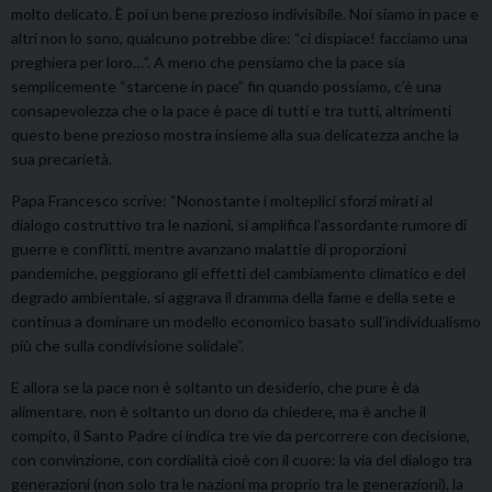
molto delicato. È poi un bene prezioso indivisibile. Noi siamo in pace e
altri non lo sono, qualcuno potrebbe dire: “ci dispiace! facciamo una
preghiera per loro…”. A meno che pensiamo che la pace sia
semplicemente “starcene in pace” fin quando possiamo, c’è una
consapevolezza che o la pace è pace di tutti e tra tutti, altrimenti
questo bene prezioso mostra insieme alla sua delicatezza anche la
sua precarietà.
Papa Francesco scrive: “Nonostante i molteplici sforzi mirati al
dialogo costruttivo tra le nazioni, si amplifica l’assordante rumore di
guerre e conflitti, mentre avanzano malattie di proporzioni
pandemiche, peggiorano gli effetti del cambiamento climatico e del
degrado ambientale, si aggrava il dramma della fame e della sete e
continua a dominare un modello economico basato sull’individualismo
più che sulla condivisione solidale”.
E allora se la pace non è soltanto un desiderio, che pure è da
alimentare, non è soltanto un dono da chiedere, ma è anche il
compito, il Santo Padre ci indica tre vie da percorrere con decisione,
con convinzione, con cordialità cioè con il cuore: la via del dialogo tra
generazioni (non solo tra le nazioni ma proprio tra le generazioni), la