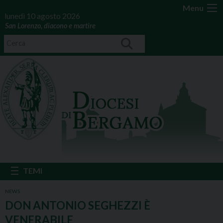
Menu
lunedì 10 agosto 2026
San Lorenzo, diacono e martire
NEWS
DON ANTONIO SEGHEZZI È
VENERABILE