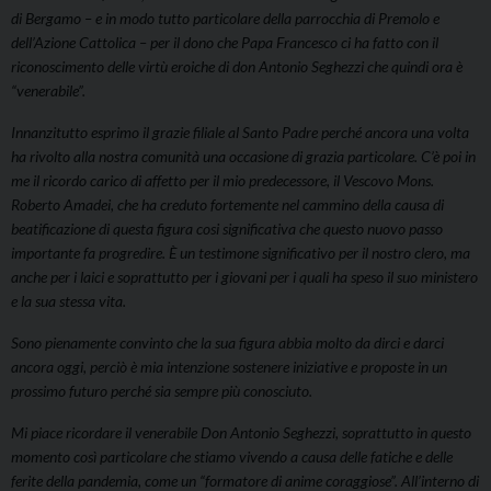
di Bergamo – e in modo tutto particolare della parrocchia di Premolo e
dell’Azione Cattolica – per il dono che Papa Francesco ci ha fatto con il
riconoscimento delle virtù eroiche di don Antonio Seghezzi che quindi ora è
“venerabile”.
Innanzitutto esprimo il grazie filiale al Santo Padre perché ancora una volta
ha rivolto alla nostra comunità una occasione di grazia particolare. C’è poi in
me il ricordo carico di affetto per il mio predecessore, il Vescovo Mons.
Roberto Amadei, che ha creduto fortemente nel cammino della causa di
beatificazione di questa figura cosi significativa che questo nuovo passo
importante fa progredire. È un testimone significativo per il nostro clero, ma
anche per i laici e soprattutto per i giovani per i quali ha speso il suo ministero
e la sua stessa vita.
Sono pienamente convinto che la sua figura abbia molto da dirci e darci
ancora oggi, perciò è mia intenzione sostenere iniziative e proposte in un
prossimo futuro perché sia sempre più conosciuto.
Mi piace ricordare il venerabile Don Antonio Seghezzi, soprattutto in questo
momento così particolare che stiamo vivendo a causa delle fatiche e delle
ferite della pandemia, come un “formatore di anime coraggiose”. All’interno di