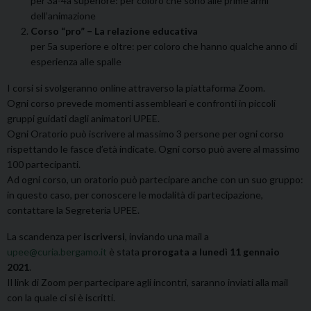
per 3a-4a superiore: per coloro che sono alle prime armi
dell’animazione
Corso “pro” – La relazione educativa
per 5a superiore e oltre: per coloro che hanno qualche anno di
esperienza alle spalle
I corsi si svolgeranno online attraverso la piattaforma Zoom.
Ogni corso prevede momenti assembleari e confronti in piccoli
gruppi guidati dagli animatori UPEE.
Ogni Oratorio può iscrivere al massimo 3 persone per ogni corso
rispettando le fasce d’età indicate. Ogni corso può avere al massimo
100 partecipanti.
Ad ogni corso, un oratorio può partecipare anche con un suo gruppo:
in questo caso, per conoscere le modalità di partecipazione,
contattare la Segreteria UPEE.
La scandenza per
iscriversi
, inviando una mail a
upee@curia.bergamo.it
è stata
prorogata a lunedì 11 gennaio
2021
.
Il link di Zoom per partecipare agli incontri, saranno inviati alla mail
con la quale ci si è iscritti.