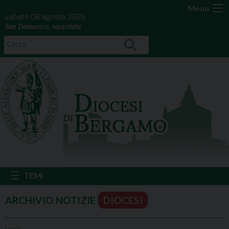
Menu
sabato 08 agosto 2026
San Domenico, sacerdote
DIOCESI