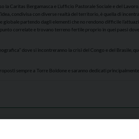
o la Caritas Bergamasca e L’ufficio Pastorale Sociale e del Lavoro,
dea, condivisa con diverse realtà del territorio, è quella di incentr
 globale partendo dagli elementi che no rendono difficile l’attuazi
punto correlate e trovano terreno fertile proprio in quei paesi do
ografica” dove si incontreranno la crisi del Congo e del Brasile, qu
roposti sempre a Torre Boldone e saranno dedicati principalmente 