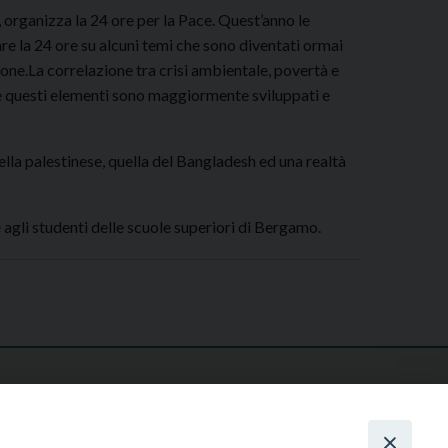
 organizza la 24 ore per la Pace. Quest’anno le
are la 24 ore su alcuni temi che sono diventati ormai
one.La correlazione tra crisi ambientale, povertà e
ve questi elementi sono maggiormente sviluppati e
ella palestinese, quella del Bangladesh ed una realtà
agli studenti delle scuole superiori di Bergamo.