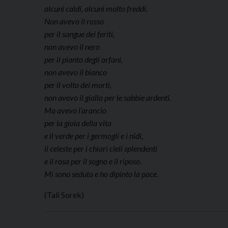
alcuni caldi, alcuni molto freddi.
Non avevo il rosso
per il sangue dei feriti,
non avevo il nero
per il pianto degli orfani,
non avevo il bianco
per il volto dei morti,
non avevo il giallo per le sabbie ardenti.
Ma avevo l’arancio
per la gioia della vita
e il verde per i germogli e i nidi,
il celeste per i chiari cieli splendenti
e il rosa per il sogno e il riposo.
Mi sono seduta e ho dipinto la pace.
(Tali Sorek)