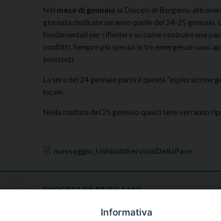
Nel
mese di gennaio
la Diocesi di Bergamo attravers
giornata dedicate saranno quelle del 24-25 gennaio. L’i
fondamentali per riflettere su come costruire una pace
conflitti. Sempre più spesso le tre emergenze sono ap
insistenti.
La sera del 24 gennaio partirà questa “esplorazione ge
locale.
Nella mattina del 25 gennaio questi temi verranno rip
messaggio_UnNoiAlServizioDellaPace
DIOCESI DI BERGAMO
CURIA DIOCESANA
Apertura al pubblico
Informativa
Piazza Duomo 5
lunedì - venerdì