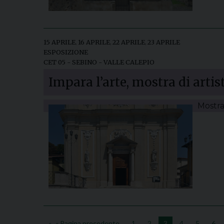
15 APRILE
,
16 APRILE
,
22 APRILE
,
23 APRILE
ESPOSIZIONE
CET 05 - SEBINO - VALLE CALEPIO
Impara l’arte, mostra di artist
Mostra
« Pagina precedente
1
2
3
4
5
6