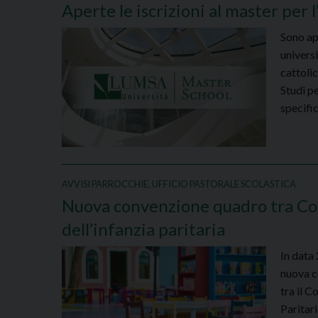
Aperte le iscrizioni al master per
Sono ape
universi
cattoli
Studi p
specifi
AVVISI PARROCCHIE
,
UFFICIO PASTORALE SCOLASTICA
Nuova convenzione quadro tra Com
dell’infanzia paritaria
In data
nuova c
tra il C
Paritari