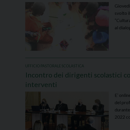
Giovedì
svolto 
“Cultur
al dialo
UFFICIO PASTORALE SCOLASTICA
Incontro dei dirigenti scolastici c
interventi
E’ onlin
del prof
durante 
2022 co