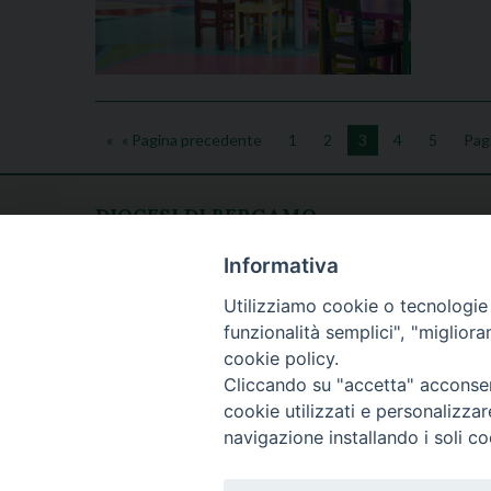
« Pagina precedente
1
2
3
4
5
Pag
DIOCESI DI BERGAMO
CURIA DIOCESANA
Apertura al pubblico
Informativa
Piazza Duomo 5
lunedì - venerdì
Utilizziamo cookie o tecnologie s
24129 Bergamo
h. 08.30 - 12.30
funzionalità semplici", "miglior
tel. 035/278.111
cookie policy.
fax: 035/278.250
Cliccando su "accetta" acconsent
cookie utilizzati e personalizza
navigazione installando i soli co