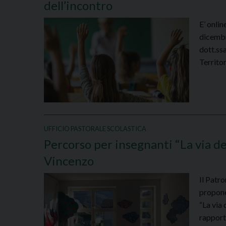
dell’incontro
E’ onlin
dicembr
dott.ssa
Territo
UFFICIO PASTORALE SCOLASTICA
Percorso per insegnanti “La via de
Vincenzo
Il Patr
propone 
“La via 
rapport