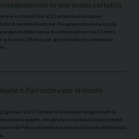
 l’insegnamento in una scuola cattolica
rte le iscrizioni (fino al 15 settembre) al master
tario di secondo livello per l’insegnamento in una scuola
ca proposto della Lumsa, in collaborazione con il Centro
er la Scuola Cattolica, per approfondire le competenze
che.
une e Parrocchia per la scuola
 22 gennaio 2021 l’Ordinario Diocesano ha approvato la
onvenzione quadro, che annulla e sostituisce la precedente,
omune e la Parrocchia nella sua attività di Scuola dell’Infanzia
a.