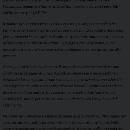
l’accompagnamento a fine vita. Questioni aperte e percorsi possibili
“
valido anche per gli ECM.
Il malato, la sua sofferenza e la cura nel senso più ampio e completo del
termine, sono le realtà con le quali gli operatori sanitari si confrontano ogni
giorno, vivendo in una società pluralista e
in costante mutamento. Tenere in
debito conto i cambiamenti culturali e le regole che ne derivano, è una
necessità per operare le proprie scelte quotidiane ed offrire un servizio alla
persona.
Come porsi di fronte alla richiesta di sospensione dei trattamenti per una
condivisione del piano di cura o davanti a richieste più o meno esplicite di
eutanasia? Le cure palliative non sconfinano mai in azioni eutanasiche? Ciò
che è legalmente lecito è anche moralmente buono? Il confronto tra etica e
diritto è quindi costante e deve consentire il rispetto delle leggi che una
società civile decide per se stessa, senza perdere di vista i propri valori di
riferimento.
Nel corso del Convegno si intende declinare questo dibattito, affrontando nel
concreto alcuni aspetti che si incontrano nell’azione di cura: la prossimità
come atteggiamento portante della
relazione, il rispetto dell’autonomia del