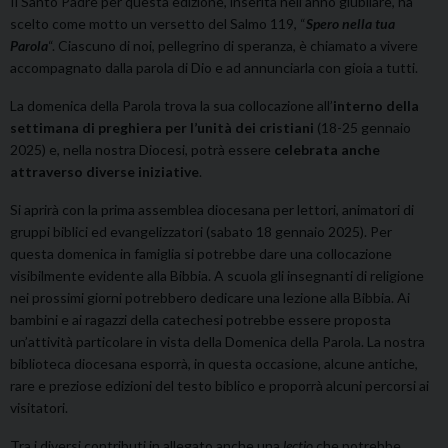
Il Santo Padre per questa edizione, inserita nell’anno giubilare, ha
scelto come motto un versetto del Salmo 119, “
Spero nella tua
Parola
“. Ciascuno di noi, pellegrino di speranza, è chiamato a vivere
accompagnato dalla parola di Dio e ad annunciarla con gioia a tutti.
La domenica della Parola trova la sua collocazione all’
interno della
settimana di preghiera per l’unità dei cristiani
(18-25 gennaio
2025) e, nella nostra Diocesi, potrà essere
celebrata anche
attraverso diverse iniziative
.
Si aprirà con la prima assemblea diocesana per lettori, animatori di
gruppi biblici ed evangelizzatori (sabato 18 gennaio 2025). Per
questa domenica in famiglia si potrebbe dare una collocazione
visibilmente evidente alla Bibbia. A scuola gli insegnanti di religione
nei prossimi giorni potrebbero dedicare una lezione alla Bibbia. Ai
bambini e ai ragazzi della catechesi potrebbe essere proposta
un’attività particolare in vista della Domenica della Parola. La nostra
biblioteca diocesana esporrà, in questa occasione, alcune antiche,
rare e preziose edizioni del testo biblico e proporrà alcuni percorsi ai
visitatori.
Tra i diversi contributi in allegato anche una
lectio
che potrebbe