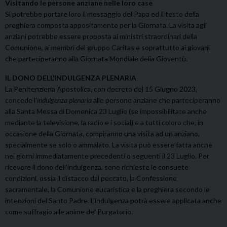
Visitando le persone anziane nelle loro case
Si potrebbe portare loro il messaggio del Papa ed il testo della
preghiera composta appositamente per la Giornata. La visita agli
anziani potrebbe essere proposta ai ministri straordinari della
Comunione, ai membri del gruppo Caritas e soprattutto ai giovani
che parteciperanno alla Giornata Mondiale della Gioventù.
IL DONO DELL’INDULGENZA PLENARIA
La Penitenzieria Apostolica, con decreto del 15 Giugno 2023,
concede l’
indulgenza plenaria
alle persone anziane che parteciperanno
alla Santa Messa di Domenica 23 Luglio (se impossibilitate anche
mediante la televisione, la radio e i social) e a tutti coloro che, in
occasione della Giornata, compiranno una visita ad un anziano,
specialmente se solo o ammalato. La visita può essere fatta anche
nei giorni immediatamente precedenti o seguenti il 23 Luglio. Per
ricevere il dono dell’indulgenza, sono richieste le consuete
condizioni, ossia il distacco dal peccato, la Confessione
sacramentale, la Comunione eucaristica e la preghiera secondo le
intenzioni del Santo Padre. L’indulgenza potrà essere applicata anche
come suffragio alle anime del Purgatorio.