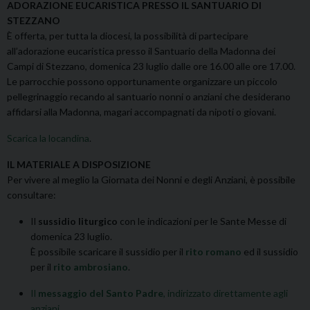
ADORAZIONE EUCARISTICA PRESSO IL SANTUARIO DI
STEZZANO
È offerta, per tutta la diocesi, la possibilità di partecipare
all’adorazione eucaristica presso il Santuario della Madonna dei
Campi di Stezzano, domenica 23 luglio dalle ore 16.00 alle ore 17.00.
Le parrocchie possono opportunamente organizzare un piccolo
pellegrinaggio recando al santuario nonni o anziani che desiderano
affidarsi alla Madonna, magari accompagnati da nipoti o giovani.
Scarica la locandina
.
IL MATERIALE A DISPOSIZIONE
Per vivere al meglio la Giornata dei Nonni e degli Anziani, è possibile
consultare:
Il
sussidio liturgico
con le indicazioni per le Sante Messe di
domenica 23 luglio.
È possibile scaricare il sussidio per il
rito romano
ed il sussidio
per il
rito ambrosiano
.
Il
messaggio del Santo Padre
, indirizzato direttamente agli
anziani