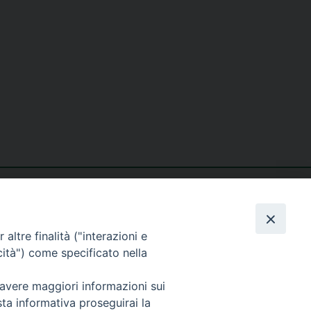
altre finalità ("interazioni e
cità") come specificato nella
seguici su
 avere maggiori informazioni sui
sta informativa proseguirai la