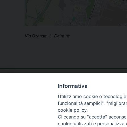
Via Ozanam 1 - Dalmine
DIOCESI DI BERGAMO
Informativa
CURIA DIOCESANA
Apertura al pubblico
Piazza Duomo 5
lunedì - venerdì
Utilizziamo cookie o tecnologie s
24129 Bergamo
h. 08.30 - 12.30
funzionalità semplici", "miglior
tel. 035/278.111
cookie policy.
fax: 035/278.250
Cliccando su "accetta" acconsent
cookie utilizzati e personalizza