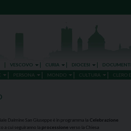
VESCOVO
CURIA
DIOCESI
DOCUMENT
E
PERSONA
MONDO
CULTURA
CLERO 
O
chiale Dalmine San Giuseppe è in programma la
Celebrazione
o a cui seguiranno la
processione
verso la Chiesa