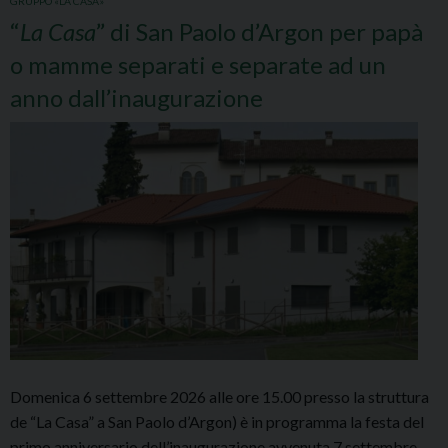
GRUPPO «LA CASA»
“
La Casa
” di San Paolo d’Argon per papà
o mamme separati e separate ad un
anno dall’inaugurazione
Domenica 6 settembre 2026 alle ore 15.00 presso la struttura
de “La Casa” a San Paolo d’Argon) è in programma la festa del
primo anniversario dell’inaugurazione avvenuta 7 settembre