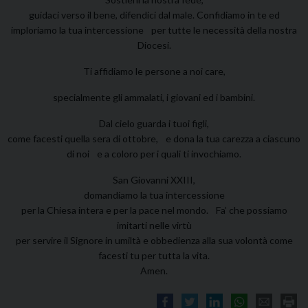
guidaci verso il bene, difendici dal male. Confidiamo in te ed
imploriamo la tua intercessione per tutte le necessità della nostra
Diocesi.
Ti affidiamo le persone a noi care,
specialmente gli ammalati, i giovani ed i bambini.
Dal cielo guarda i tuoi figli,
come facesti quella sera di ottobre, e dona la tua carezza a ciascuno
di noi e a coloro per i quali ti invochiamo.
San Giovanni XXIII,
domandiamo la tua intercessione
per la Chiesa intera e per la pace nel mondo. Fa’ che possiamo
imitarti nelle virtù
per servire il Signore in umiltà e obbedienza alla sua volontà come
facesti tu per tutta la vita.
Amen.