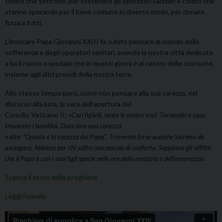
coloro che soffrono, per sostenere gli operatori sanitari e coloro che
stanno operando per il bene comune in diverso modo, per donare
forza a tutti.
L’invocare Papa Giovanni XXIII fa subito pensare al mondo della
sofferenza e degli operatori sanitari, avendo la nostra città dedicato
a lui il nuovo ospedale che in questi giorni è al centro delle cronache,
insieme agli altri presidi della nostra terra.
Allo stesso tempo però, come non pensare alla sua carezza, nel
discorso alla luna, la sera dell’apertura del
Concilio Vaticano II: «
Cari figlioli, sento le vostre voci. Tornando a casa,
troverete i bambini. Date loro una carezza
e dite: “Questa è la carezza del Papa”. Troverete forse qualche lacrima da
asciugare. Abbiate per chi soffre una parola di conforto. Sappiano gli afflitti
che il Papa è con i suoi figli specie nelle ore della mestizia e dell’amarezza
».
Scarica il testo della preghiera
Leggi l’omelia