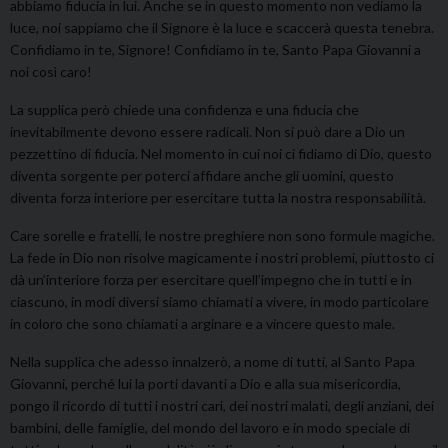
abbiamo fiducia in lui. Anche se in questo momento non vediamo la
luce, noi sappiamo che il Signore è la luce e scaccerà questa tenebra.
Confidiamo in te, Signore! Confidiamo in te, Santo Papa Giovanni a
noi così caro!
La supplica però chiede una confidenza e una fiducia che
inevitabilmente devono essere radicali. Non si può dare a Dio un
pezzettino di fiducia. Nel momento in cui noi ci fidiamo di Dio, questo
diventa sorgente per poterci affidare anche gli uomini, questo
diventa forza interiore per esercitare tutta la nostra responsabilità.
Care sorelle e fratelli, le nostre preghiere non sono formule magiche.
La fede in Dio non risolve magicamente i nostri problemi, piuttosto ci
dà un’interiore forza per esercitare quell’impegno che in tutti e in
ciascuno, in modi diversi siamo chiamati a vivere, in modo particolare
in coloro che sono chiamati a arginare e a vincere questo male.
Nella supplica che adesso innalzerò, a nome di tutti, al Santo Papa
Giovanni, perché lui la porti davanti a Dio e alla sua misericordia,
pongo il ricordo di tutti i nostri cari, dei nostri malati, degli anziani, dei
bambini, delle famiglie, del mondo del lavoro e in modo speciale di