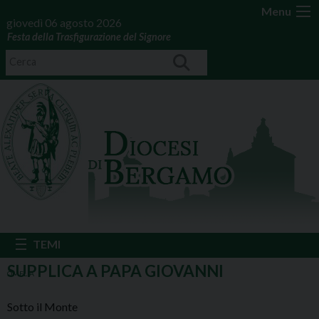
Menu
giovedì 06 agosto 2026
Festa della Trasfigurazione del Signore
SUPPLICA A PAPA GIOVANNI
OMELIA
Sotto il Monte