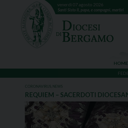
venerdì 07 agosto 2026
Santi Sisto II, papa, e compagni, martiri
HOME
FED
CORONAVIRUS
,
NEWS
REQUIEM – SACERDOTI DIOCESAN