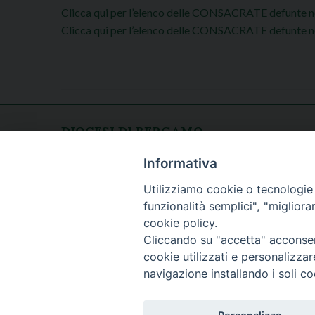
Clicca qui per l’elenco delle CONSACRATE defunte n
Clicca qui per l’elenco delle CONSACRATE defunte ne
DIOCESI DI BERGAMO
CURIA DIOCESANA
Apertura al pubblico
Informativa
Piazza Duomo 5
lunedì - venerdì
Utilizziamo cookie o tecnologie s
24129 Bergamo
h. 08.30 - 12.30
funzionalità semplici", "miglior
tel. 035/278.111
cookie policy.
fax: 035/278.250
Cliccando su "accetta" acconsent
cookie utilizzati e personalizza
navigazione installando i soli co