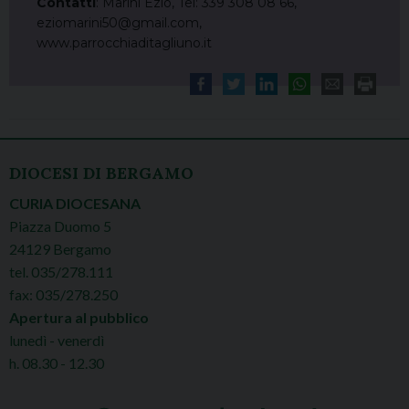
Contatti
: Marini Ezio, Tel: 339 308 08 66,
eziomarini50@gmail.com,
www.parrocchiaditagliuno.it
DIOCESI DI BERGAMO
CURIA DIOCESANA
Piazza Duomo 5
24129 Bergamo
tel. 035/278.111
fax: 035/278.250
Apertura al pubblico
lunedì - venerdì
h. 08.30 - 12.30