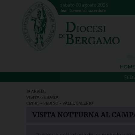
sabato 08 agosto 2026
San Domenico, sacerdote
HOME
FED
19 APRILE
VISITA GUIDATA
CET 05 - SEBINO - VALLE CALEPIO
VISITA NOTTURNA AL CAMP
Racconto della storia del campanile e di al