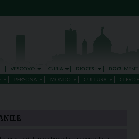
VESCOVO
CURIA
DIOCESI
DOCUMENT
E
PERSONA
MONDO
CULTURA
CLERO 
ANILE
cuni aneddoti, per chi vuole sarà possibile la