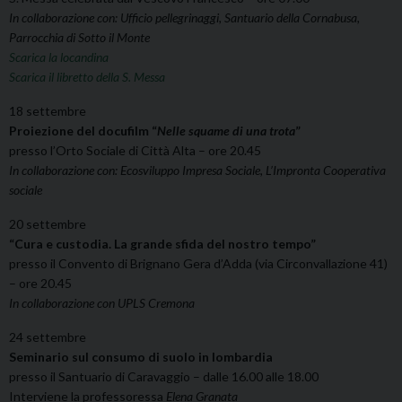
In collaborazione con: Ufficio pellegrinaggi, Santuario della Cornabusa,
Parrocchia di Sotto il Monte
Scarica la locandina
Scarica il libretto della S. Messa
18 settembre
Proiezione del docufilm “
Nelle squame di una trota
”
presso l’Orto Sociale di Città Alta – ore 20.45
In collaborazione con: Ecosviluppo Impresa Sociale, L’Impronta Cooperativa
sociale
20 settembre
“C
ura e custodia. La grande sfida del nostro t
empo
”
presso il Convento di Brignano Gera d’Adda (via Circonvallazione 41)
– ore 20.45
In collaborazione con UPLS Cremona
24 settembre
Seminario sul consumo di suolo in lombardia
presso il Santuario di Caravaggio – dalle 16.00 alle 18.00
Interviene la professoressa
Elena Granata