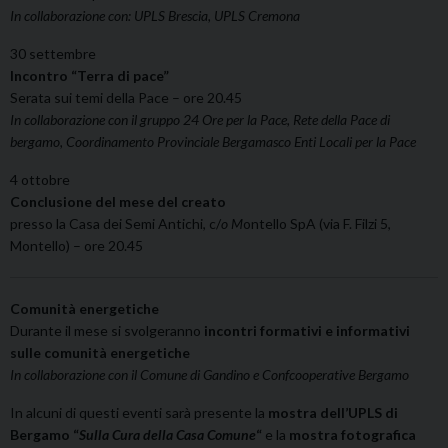
In collaborazione con: UPLS Brescia, UPLS Cremona
30 settembre
Incontro “Terra di pace”
Serata sui temi della Pace – ore 20.45
In collaborazione con il gruppo 24 Ore per la Pace, Rete della Pace di
bergamo, Coordinamento Provinciale Bergamasco Enti Locali per la Pace
4 ottobre
Conclusione del mese del creato
presso la Casa dei Semi Antichi, c/
o M
ontello SpA (via F. Filzi 5,
Montello) – ore 20.45
Comunità energetiche
Durante il mese si svolgeranno
incontri f
ormativi e informativi
sulle comunità e
nergetiche
In collaborazione con il Comune di Gandino e Confcooperative Bergamo
In alcuni di questi eventi sarà presente la
mostra dell’UPLS di
Bergamo “
Sulla Cura della Casa Comune
“
e la
mostra fotografica