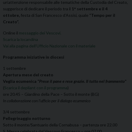
un’attenzione responsabile alle tematiche della Custodia del Creato,
suggerisce di dedicare il periodo tra il
1° settembre e il 4
ottobre,
festa di San Francesco d’Assisi, quale
“Tempo per il
Creato”.
Online il
messaggio dei Vescovi.
Scarica la locandina
Vai alla pagina dell’Ufficio Nazionale con il materiale
Programma iniziative in diocesi
1 settembre
Apertura mese del creato
Veglia ecumenica
“
P
rese il pane e rese grazie
.
Il tutto nel f
rammento
”
(
Scarica il depliant con il programma
)
ore 20.45 – Giardino della Pace – Sotto il monte (BG)
In collaborazione con l’ufficio per il dialogo ecumenico
3/4 settembre
Pellegrinaggio notturno
Sotto il monte/Santuario della Cornabusa – partenza ore 22.00
S. Messa celebrata dal Vescovo Francesco – ore 07.00