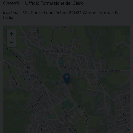
Ufficio Formazione del Clero
Categorie:
Via Padre Leon Dehon 24021 Albino Lombardia
Indirizzo:
Italia
Secondo ritiro del clero organizzato dalla Comunità Missionaria dei Preti del
+
Sacro Cuore
−