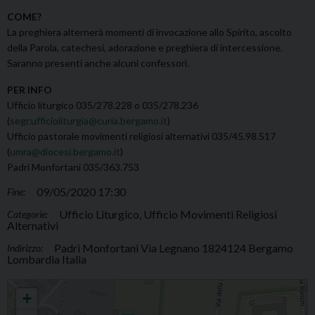
COME?
La preghiera alternerà momenti di invocazione allo Spirito, ascolto
della Parola, catechesi, adorazione e preghiera di intercessione.
Saranno presenti anche alcuni confessori.
PER INFO
Ufficio liturgico 035/278.228 o 035/278.236
(
segr.ufficioliturgia@curia.bergamo.it
)
Ufficio pastorale movimenti religiosi alternativi 035/45.98.517
(
umra@diocesi.bergamo.it
)
Padri Monfortani 035/363.753
09/05/2020 17:30
Fine:
Ufficio Liturgico, Ufficio Movimenti Religiosi
Categorie:
Alternativi
Padri Monfortani Via Legnano 1824124 Bergamo
Indirizzo:
Lombardia Italia
Preghiera nel Tempo della Prova
+