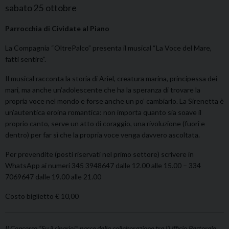
sabato
25
ottobre
Parrocchia di Cividate al Piano
La Compagnia “OltrePalco” presenta il musical “La Voce del Mare,
fatti sentire”.
Il musical racconta la storia di Ariel, creatura marina, principessa dei
mari, ma anche un’adolescente che ha la speranza di trovare la
propria voce nel mondo e forse anche un po’ cambiarlo. La Sirenetta è
un’autentica eroina romantica: non importa quanto sia soave il
proprio canto, serve un atto di coraggio, una rivoluzione (fuori e
dentro) per far sì che la propria voce venga davvero ascoltata.
Per prevendite (posti riservati nel primo settore) scrivere in
WhatsApp ai numeri 345 3948647 dalle 12.00 alle 15.00 – 334
7069647 dalle 19.00 alle 21.00
Costo biglietto € 10,00
Il Concorso “Su il sipario!” nasce dalla collaborazione tra l’Ufficio Pastorale