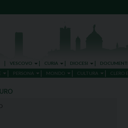
VESCOVO
CURIA
DIOCESI
DOCUMENT
E
PERSONA
MONDO
CULTURA
CLERO 
AURO
O