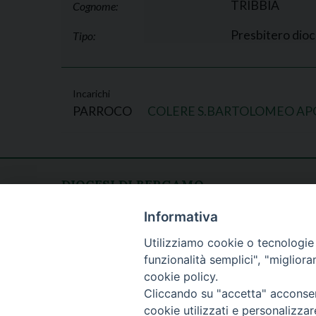
TRIBBIA
Cognome:
Presbitero dio
Tipo:
Incarichi
PARROCO
COLERE S.BARTOLOMEO AP
DIOCESI DI BERGAMO
CURIA DIOCESANA
Apertura al pubblico
Informativa
Piazza Duomo 5
lunedì - venerdì
Utilizziamo cookie o tecnologie s
24129 Bergamo
h. 08.30 - 12.30
funzionalità semplici", "miglior
tel. 035/278.111
cookie policy.
fax: 035/278.250
Cliccando su "accetta" acconsent
cookie utilizzati e personalizza