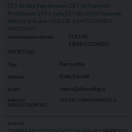
CET 02 Alta Valle Seriana
»
CET 02 Fraternità
Presbiterale 1 FP 1, nella CET 02
»
Unità Pastorale
della Val di Scalve
»
COLERE S.BARTOLOMEO
APOSTOLO
COLERE
Denominazione ufficiale:
S.BARTOLOMEO
APOSTOLO
Parrocchia
Tipo:
0346/54.046
Telefono:
colere@diocesibg.it
Email:
Indirizzo:
VIA DEL CAMPOSANTO, 5,
24020 COLERE BG
Incarichi
TRIBBIA MOLTO REV.DO DON MAURO
: PARROCO